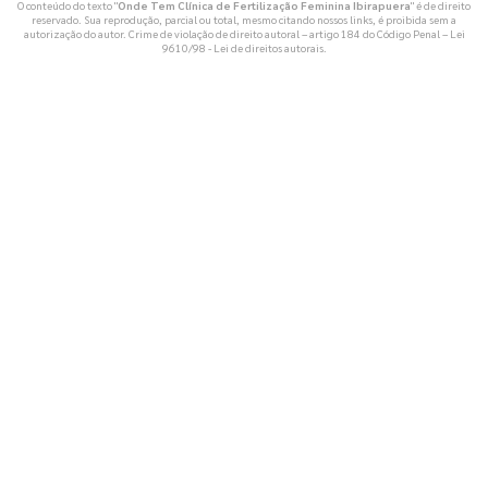
O conteúdo do texto "
Onde Tem Clínica de Fertilização Feminina Ibirapuera
" é de direito
reservado. Sua reprodução, parcial ou total, mesmo citando nossos links, é proibida sem a
autorização do autor. Crime de violação de direito autoral – artigo 184 do Código Penal –
Lei
9610/98 - Lei de direitos autorais
.