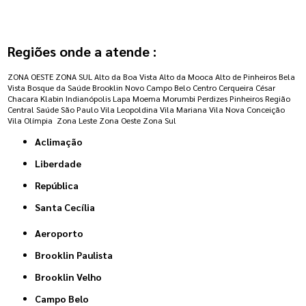
Regiões onde a atende :
ZONA OESTE
ZONA SUL
Alto da Boa Vista
Alto da Mooca
Alto de Pinheiros
Bela
Vista
Bosque da Saúde
Brooklin Novo
Campo Belo
Centro
Cerqueira César
Chacara Klabin
Indianópolis
Lapa
Moema
Morumbi
Perdizes
Pinheiros
Região
Central
Saúde
São Paulo
Vila Leopoldina
Vila Mariana
Vila Nova Conceição
Vila Olímpia
Zona Leste
Zona Oeste
Zona Sul
Aclimação
Liberdade
República
Santa Cecília
Aeroporto
Brooklin Paulista
Brooklin Velho
Campo Belo