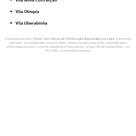
Vila Olímpia
Vila Uberabinha
O conteúdo do texto "
Onde Tem Clínica de Fertilização Natural Alto da Lapa
" é de direito
reservado. Sua reprodução, parcial ou total, mesmo citando nossos links, é proibida sem a
autorização do autor. Crime de violação de direito autoral – artigo 184 do Código Penal –
Lei
9610/98 - Lei de direitos autorais
.