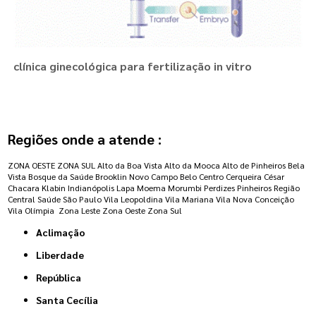
clínica ginecológica para fertilização in vitro
Regiões onde a atende :
ZONA OESTE
ZONA SUL
Alto da Boa Vista
Alto da Mooca
Alto de Pinheiros
Bela
Vista
Bosque da Saúde
Brooklin Novo
Campo Belo
Centro
Cerqueira César
Chacara Klabin
Indianópolis
Lapa
Moema
Morumbi
Perdizes
Pinheiros
Região
Central
Saúde
São Paulo
Vila Leopoldina
Vila Mariana
Vila Nova Conceição
Vila Olímpia
Zona Leste
Zona Oeste
Zona Sul
Aclimação
Liberdade
República
Santa Cecília