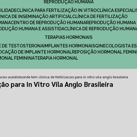
REPRODUÇÃO HUMANA
ILIDADE
CLÍNICA PARA FERTILIZAÇÃO IN VITRO
CLÍNICA ESPECI
LÍNICA DE INSEMINAÇÃO ARTIFICIAL
CLÍNICA DE FERTILIZAÇÃO
MANA
CENTRO DE REPRODUÇÃO HUMANA
REPRODUÇÃO HUMANA 
RODUÇÃO HUMANA E ASSISTIDA
CLÍNICA DE REPRODUÇÃO HUMAN
TERAPIAS HORMONAIS
E DE TESTOSTERONA
IMPLANTES HORMONAIS
GINECOLOGISTA E
OLOCAÇÃO DE IMPLANTE HORMONAL
REPOSIÇÃO HORMONAL FEMIN
RMONAL FEMININA
TERAPIA HORMONAL
zacao assistida
onde tem clinica de fertilizacao para in vitro vila anglo brasileira
ão para In Vitro Vila Anglo Brasileira