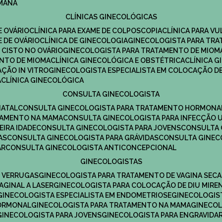
UMANA
CLÍNICAS GINECOLÓGICAS
E OVÁRIO
CLÍNICA PARA EXAME DE COLPOSCOPIA
CLÍNICA PARA V
E DE OVÁRIO
CLÍNICA DE GINECOLOGIA
GINECOLOGISTA PARA TR
 CISTO NO OVÁRIO
GINECOLOGISTA PARA TRATAMENTO DE MIOM
ENTO DE MIOMA
CLÍNICA GINECOLÓGICA E OBSTÉTRICA
CLÍNICA 
AÇÃO IN VITRO
GINECOLOGISTA ESPECIALISTA EM COLOCAÇÃO DE
A
CLÍNICA GINECOLÓGICA
CONSULTA GINECOLOGISTA
NATAL
CONSULTA GINECOLOGISTA PARA TRATAMENTO HORMONA
TAMENTO NA MAMA
CONSULTA GINECOLOGISTA PARA INFECÇÃO U
EIRA IDADE
CONSULTA GINECOLOGISTA PARA JOVENS
CONSULTA
AS
CONSULTA GINECOLOGISTA PARA GRÁVIDAS
CONSULTA GINEC
AR
CONSULTA GINECOLOGISTA ANTICONCEPCIONAL
GINECOLOGISTAS
E VERRUGAS
GINECOLOGISTA PARA TRATAMENTO DE VAGINA SECA
AGINAL A LASER
GINECOLOGISTA PARA COLOCAÇÃO DE DIU MIRE
GINECOLOGISTA ESPECIALISTA EM ENDOMETRIOSE
GINECOLOGI
HORMONAL
GINECOLOGISTA PARA TRATAMENTO NA MAMA
GINECO
GINECOLOGISTA PARA JOVENS
GINECOLOGISTA PARA ENGRAVIDA