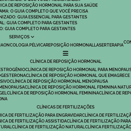
ÍNICA DE REPOSIÇÃO HORMONAL PARA SUA SAÚDE
MAMA: O GUIA COMPLETO QUE VOCÊ PRECISA
ANIZADO: GUIA ESSENCIAL PARA GESTANTES
MAL: GUIA COMPLETO PARA GESTANTES
SCO: GUIA COMPLETO PARA GESTANTES
SERVIÇOS
C
IA
ONCOLOGIA PÉLVICA
REPOSIÇÃO HORMONAL
LASERTERAPIA
CLÍNICA DE REPOSIÇÃO HORMONAL
 ESTROGÊNIO
CLÍNICA DE REPOSIÇÃO HORMONAL PARA MENOPAU
ROGESTERONA
CLÍNICA DE REPOSIÇÃO HORMONAL QUE EMAGRECE
ESIVO
CLÍNICA DE REPOSIÇÃO HORMONAL MENOPAUSA
A MENOPAUSA
CLÍNICA DE REPOSIÇÃO HORMONAL FEMININA NATU
GEL
CLÍNICA DE REPOSIÇÃO HORMONAL FEMININA
CLÍNICA DE R
RONA
CLÍNICAS DE FERTILIZAÇÕES
ÍNICA DE FERTILIZAÇÃO PARA ENGRAVIDAR
CLÍNICA DE FERTILIZA
ÍNICA DE FERTILIZAÇÃO ASSISTIDA
CLÍNICA DE FERTILIZAÇÃO PARA
TURAL
CLÍNICA DE FERTILIZAÇÃO NATURAL
CLÍNICA FERTILIZAÇÃ