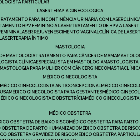
COLOGISTA PARTICULAR
LASERTERAPIA GINECOLÓGICA
TRATAMENTO PARA INCONTINÊNCIA URINÁRIA COM LASER
CLÍNI
ATAMENTO HPV FEMININO A LASER
TRATAMENTO DE HPV A LASER
FEMININA
LASER REJUVENESCIMENTO VAGINAL
CLÍNICA DE LASER
LASERTERAPIA ÍNTIMO
MASTOLOGIA
A DE MASTOLOGIA
TRATAMENTO PARA CÂNCER DE MAMA
MASTOLO
LOGISTA CLÍNICA
ESPECIALISTA EM MASTOLOGIA
MASTOLOGISTA
MASTOLOGIA PARA MULHER COM CÂNCER
GINECOMASTIA
CLÍNI
MÉDICO GINECOLOGISTA
A
MÉDICO GINECOLOGISTA ANTICONCEPCIONAL
MÉDICO GINECOL
AUSA
MÉDICO GINECOLOGISTA PARA GESTANTES
MÉDICO GINECO
MÉDICO GINECOLOGISTA E OBSTETRÍCIA
MÉDICO GINECOLOGISTA
MÉDICO OBSTETRA
ÉDICO OBSTETRA DE BAIXO RISCO
MÉDICO OBSTETRA PARA PARTO
CO OBSTETRA DE PARTO HUMANIZADO
MÉDICO OBSTETRA DE RISC
DICO OBSTETRA GRAVIDEZ DE RISCO
MÉDICO OBSTETRA PARTICUL