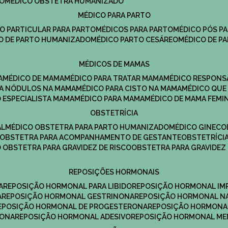
DO
MÉDICO OBSTETRA HUMANIZADO
MÉDICO PARA PARTO
CO PARTICULAR PARA PARTO
MÉDICOS PARA PARTO
MÉDICO PÓS P
CO DE PARTO HUMANIZADO
MÉDICO PARTO CESÁREO
MÉDICO DE P
MÉDICOS DE MAMAS
A
MÉDICO DE MAMA
MÉDICO PARA TRATAR MAMA
MÉDICO RESPONS
ARA NÓDULOS NA MAMA
MÉDICO PARA CISTO NA MAMA
MÉDICO QU
O ESPECIALISTA MAMA
MÉDICO PARA MAMA
MÉDICO DE MAMA FEMI
OBSTETRÍCIA
AL
MÉDICO OBSTETRA PARA PARTO HUMANIZADO
MÉDICO GINEC
OBSTETRA PARA ACOMPANHAMENTO DE GESTANTE
OBSTETRÍCI
O OBSTETRA PARA GRAVIDEZ DE RISCO
OBSTETRA PARA GRAVIDEZ
REPOSIÇÕES HORMONAIS
A
REPOSIÇÃO HORMONAL PARA LIBIDO
REPOSIÇÃO HORMONAL IM
A
REPOSIÇÃO HORMONAL GESTRINONA
REPOSIÇÃO HORMONAL N
REPOSIÇÃO HORMONAL DE PROGESTERONA
REPOSIÇÃO HORMONA
RONA
REPOSIÇÃO HORMONAL ADESIVO
REPOSIÇÃO HORMONAL M