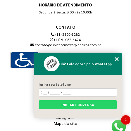
HORÁRIO DE ATENDIMENTO
Segunda à Sexta: 8:00h às 19:00h
CONTATO
(11) 2305-1282
(11) 91087-6424
contato@clinicabemestarpinheiros.com.br
Olá! Fale agora pelo WhatsApp
MENU
Insira seu telefone
Home
Sobre nós
Blog
INICIAR CONVERSA
Serviços
Contato
Categorias
1
Mapa do site