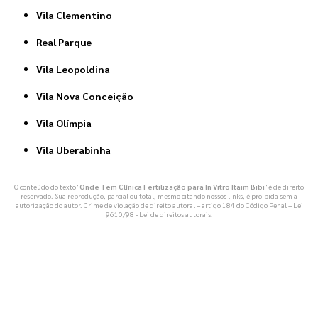
Vila Clementino
Real Parque
Vila Leopoldina
Vila Nova Conceição
Vila Olímpia
Vila Uberabinha
O conteúdo do texto "
Onde Tem Clínica Fertilização para In Vitro Itaim Bibi
" é de direito
reservado. Sua reprodução, parcial ou total, mesmo citando nossos links, é proibida sem a
autorização do autor. Crime de violação de direito autoral – artigo 184 do Código Penal –
Lei
9610/98 - Lei de direitos autorais
.