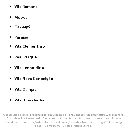
Vila Romana
Mooca
Tatuapé
Paraíso
Vila Clementino
Real Parque
Vila Leopoldina
Vila Nova Conceição
Vila Olímpia
Vila Uberabinha
O conteúdo do texto "
Tratamento em Clínica de Fertilização Humana Natural Jardim Vera
Cruz
" é de direito reservado. Sua reprodução, parcial ou total, mesmo citando nossos links, é
proibida sem a autorização do autor. Crime de violação de direito autoral – artigo 184 do Código
Penal –
Lei 9610/98 - Lei de direitos autorais
.