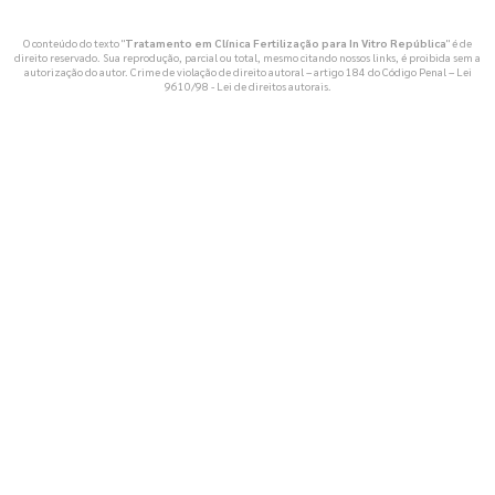
O conteúdo do texto "
Tratamento em Clínica Fertilização para In Vitro República
" é de
direito reservado. Sua reprodução, parcial ou total, mesmo citando nossos links, é proibida sem a
autorização do autor. Crime de violação de direito autoral – artigo 184 do Código Penal –
Lei
9610/98 - Lei de direitos autorais
.