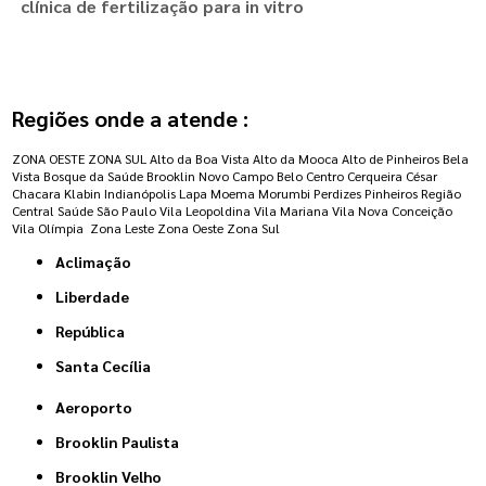
clínica de fertilização para in vitro
Regiões onde a atende :
ZONA OESTE
ZONA SUL
Alto da Boa Vista
Alto da Mooca
Alto de Pinheiros
Bela
Vista
Bosque da Saúde
Brooklin Novo
Campo Belo
Centro
Cerqueira César
Chacara Klabin
Indianópolis
Lapa
Moema
Morumbi
Perdizes
Pinheiros
Região
Central
Saúde
São Paulo
Vila Leopoldina
Vila Mariana
Vila Nova Conceição
Vila Olímpia
Zona Leste
Zona Oeste
Zona Sul
Aclimação
Liberdade
República
Santa Cecília
Aeroporto
Brooklin Paulista
Brooklin Velho