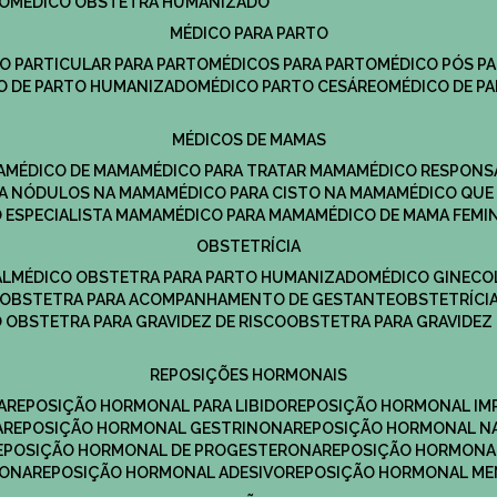
DO
MÉDICO OBSTETRA HUMANIZADO
MÉDICO PARA PARTO
CO PARTICULAR PARA PARTO
MÉDICOS PARA PARTO
MÉDICO PÓS P
CO DE PARTO HUMANIZADO
MÉDICO PARTO CESÁREO
MÉDICO DE P
MÉDICOS DE MAMAS
A
MÉDICO DE MAMA
MÉDICO PARA TRATAR MAMA
MÉDICO RESPONS
ARA NÓDULOS NA MAMA
MÉDICO PARA CISTO NA MAMA
MÉDICO QU
O ESPECIALISTA MAMA
MÉDICO PARA MAMA
MÉDICO DE MAMA FEMI
OBSTETRÍCIA
AL
MÉDICO OBSTETRA PARA PARTO HUMANIZADO
MÉDICO GINEC
OBSTETRA PARA ACOMPANHAMENTO DE GESTANTE
OBSTETRÍCI
O OBSTETRA PARA GRAVIDEZ DE RISCO
OBSTETRA PARA GRAVIDEZ
REPOSIÇÕES HORMONAIS
A
REPOSIÇÃO HORMONAL PARA LIBIDO
REPOSIÇÃO HORMONAL IM
A
REPOSIÇÃO HORMONAL GESTRINONA
REPOSIÇÃO HORMONAL N
REPOSIÇÃO HORMONAL DE PROGESTERONA
REPOSIÇÃO HORMONA
RONA
REPOSIÇÃO HORMONAL ADESIVO
REPOSIÇÃO HORMONAL M