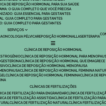
ÍNICA DE REPOSIÇÃO HORMONAL PARA SUA SAÚDE
MAMA: O GUIA COMPLETO QUE VOCÊ PRECISA
ANIZADO: GUIA ESSENCIAL PARA GESTANTES
MAL: GUIA COMPLETO PARA GESTANTES
SCO: GUIA COMPLETO PARA GESTANTES
SERVIÇOS
C
IA
ONCOLOGIA PÉLVICA
REPOSIÇÃO HORMONAL
LASERTERAPIA
CLÍNICA DE REPOSIÇÃO HORMONAL
 ESTROGÊNIO
CLÍNICA DE REPOSIÇÃO HORMONAL PARA MENOPAU
ROGESTERONA
CLÍNICA DE REPOSIÇÃO HORMONAL QUE EMAGRECE
ESIVO
CLÍNICA DE REPOSIÇÃO HORMONAL MENOPAUSA
A MENOPAUSA
CLÍNICA DE REPOSIÇÃO HORMONAL FEMININA NATU
GEL
CLÍNICA DE REPOSIÇÃO HORMONAL FEMININA
CLÍNICA DE R
RONA
CLÍNICAS DE FERTILIZAÇÕES
ÍNICA DE FERTILIZAÇÃO PARA ENGRAVIDAR
CLÍNICA DE FERTILIZA
ÍNICA DE FERTILIZAÇÃO ASSISTIDA
CLÍNICA DE FERTILIZAÇÃO PARA
TURAL
CLÍNICA DE FERTILIZAÇÃO NATURAL
CLÍNICA FERTILIZAÇÃ