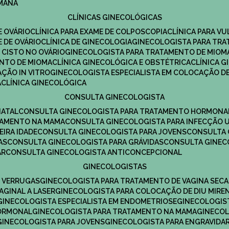
UMANA
CLÍNICAS GINECOLÓGICAS
E OVÁRIO
CLÍNICA PARA EXAME DE COLPOSCOPIA
CLÍNICA PARA V
E DE OVÁRIO
CLÍNICA DE GINECOLOGIA
GINECOLOGISTA PARA TR
 CISTO NO OVÁRIO
GINECOLOGISTA PARA TRATAMENTO DE MIOM
ENTO DE MIOMA
CLÍNICA GINECOLÓGICA E OBSTÉTRICA
CLÍNICA 
AÇÃO IN VITRO
GINECOLOGISTA ESPECIALISTA EM COLOCAÇÃO DE
A
CLÍNICA GINECOLÓGICA
CONSULTA GINECOLOGISTA
NATAL
CONSULTA GINECOLOGISTA PARA TRATAMENTO HORMONA
TAMENTO NA MAMA
CONSULTA GINECOLOGISTA PARA INFECÇÃO U
EIRA IDADE
CONSULTA GINECOLOGISTA PARA JOVENS
CONSULTA
AS
CONSULTA GINECOLOGISTA PARA GRÁVIDAS
CONSULTA GINEC
AR
CONSULTA GINECOLOGISTA ANTICONCEPCIONAL
GINECOLOGISTAS
E VERRUGAS
GINECOLOGISTA PARA TRATAMENTO DE VAGINA SECA
AGINAL A LASER
GINECOLOGISTA PARA COLOCAÇÃO DE DIU MIRE
GINECOLOGISTA ESPECIALISTA EM ENDOMETRIOSE
GINECOLOGI
HORMONAL
GINECOLOGISTA PARA TRATAMENTO NA MAMA
GINECO
GINECOLOGISTA PARA JOVENS
GINECOLOGISTA PARA ENGRAVIDA