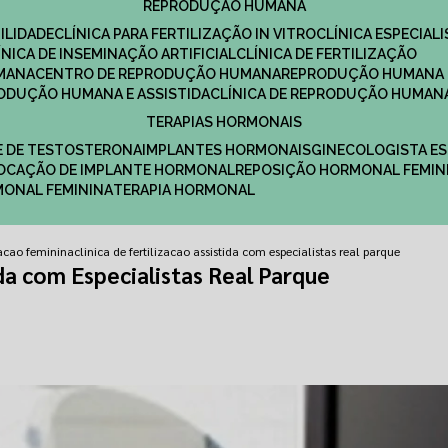
REPRODUÇÃO HUMANA
ILIDADE
CLÍNICA PARA FERTILIZAÇÃO IN VITRO
CLÍNICA ESPECI
LÍNICA DE INSEMINAÇÃO ARTIFICIAL
CLÍNICA DE FERTILIZAÇÃO
MANA
CENTRO DE REPRODUÇÃO HUMANA
REPRODUÇÃO HUMANA 
RODUÇÃO HUMANA E ASSISTIDA
CLÍNICA DE REPRODUÇÃO HUMAN
TERAPIAS HORMONAIS
E DE TESTOSTERONA
IMPLANTES HORMONAIS
GINECOLOGISTA E
OLOCAÇÃO DE IMPLANTE HORMONAL
REPOSIÇÃO HORMONAL FEMIN
RMONAL FEMININA
TERAPIA HORMONAL
izacao feminina
clinica de fertilizacao assistida com especialistas real parque
ida com Especialistas Real Parque