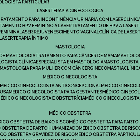
COLOGISTA PARTICULAR
LASERTERAPIA GINECOLÓGICA
TRATAMENTO PARA INCONTINÊNCIA URINÁRIA COM LASER
CLÍNI
ATAMENTO HPV FEMININO A LASER
TRATAMENTO DE HPV A LASER
FEMININA
LASER REJUVENESCIMENTO VAGINAL
CLÍNICA DE LASER
LASERTERAPIA ÍNTIMO
MASTOLOGIA
A DE MASTOLOGIA
TRATAMENTO PARA CÂNCER DE MAMA
MASTOLO
LOGISTA CLÍNICA
ESPECIALISTA EM MASTOLOGIA
MASTOLOGISTA
MASTOLOGIA PARA MULHER COM CÂNCER
GINECOMASTIA
CLÍNI
MÉDICO GINECOLOGISTA
A
MÉDICO GINECOLOGISTA ANTICONCEPCIONAL
MÉDICO GINECOL
AUSA
MÉDICO GINECOLOGISTA PARA GESTANTES
MÉDICO GINECO
MÉDICO GINECOLOGISTA E OBSTETRÍCIA
MÉDICO GINECOLOGISTA
MÉDICO OBSTETRA
ÉDICO OBSTETRA DE BAIXO RISCO
MÉDICO OBSTETRA PARA PARTO
CO OBSTETRA DE PARTO HUMANIZADO
MÉDICO OBSTETRA DE RISC
DICO OBSTETRA GRAVIDEZ DE RISCO
MÉDICO OBSTETRA PARTICUL