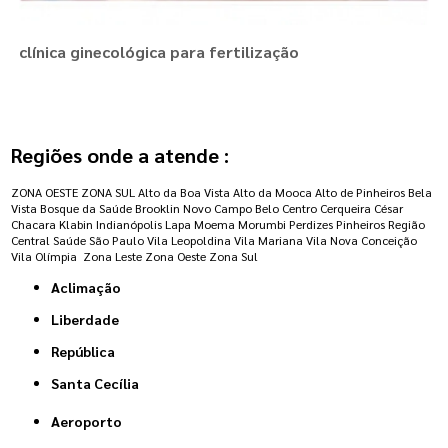
clínica ginecológica para fertilização
Regiões onde a atende :
ZONA OESTE
ZONA SUL
Alto da Boa Vista
Alto da Mooca
Alto de Pinheiros
Bela
Vista
Bosque da Saúde
Brooklin Novo
Campo Belo
Centro
Cerqueira César
Chacara Klabin
Indianópolis
Lapa
Moema
Morumbi
Perdizes
Pinheiros
Região
Central
Saúde
São Paulo
Vila Leopoldina
Vila Mariana
Vila Nova Conceição
Vila Olímpia
Zona Leste
Zona Oeste
Zona Sul
Aclimação
Liberdade
República
Santa Cecília
Aeroporto