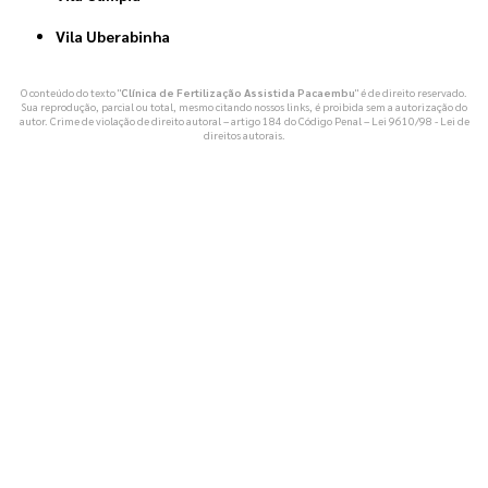
Vila Uberabinha
O conteúdo do texto "
Clínica de Fertilização Assistida Pacaembu
" é de direito reservado.
Sua reprodução, parcial ou total, mesmo citando nossos links, é proibida sem a autorização do
autor. Crime de violação de direito autoral – artigo 184 do Código Penal –
Lei 9610/98 - Lei de
direitos autorais
.