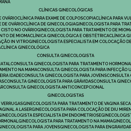
UMANA
CLÍNICAS GINECOLÓGICAS
E OVÁRIO
CLÍNICA PARA EXAME DE COLPOSCOPIA
CLÍNICA PARA V
E DE OVÁRIO
CLÍNICA DE GINECOLOGIA
GINECOLOGISTA PARA TR
 CISTO NO OVÁRIO
GINECOLOGISTA PARA TRATAMENTO DE MIOM
ENTO DE MIOMA
CLÍNICA GINECOLÓGICA E OBSTÉTRICA
CLÍNICA 
AÇÃO IN VITRO
GINECOLOGISTA ESPECIALISTA EM COLOCAÇÃO DE
A
CLÍNICA GINECOLÓGICA
CONSULTA GINECOLOGISTA
NATAL
CONSULTA GINECOLOGISTA PARA TRATAMENTO HORMONA
TAMENTO NA MAMA
CONSULTA GINECOLOGISTA PARA INFECÇÃO U
EIRA IDADE
CONSULTA GINECOLOGISTA PARA JOVENS
CONSULTA
AS
CONSULTA GINECOLOGISTA PARA GRÁVIDAS
CONSULTA GINEC
AR
CONSULTA GINECOLOGISTA ANTICONCEPCIONAL
GINECOLOGISTAS
E VERRUGAS
GINECOLOGISTA PARA TRATAMENTO DE VAGINA SECA
AGINAL A LASER
GINECOLOGISTA PARA COLOCAÇÃO DE DIU MIRE
GINECOLOGISTA ESPECIALISTA EM ENDOMETRIOSE
GINECOLOGI
HORMONAL
GINECOLOGISTA PARA TRATAMENTO NA MAMA
GINECO
GINECOLOGISTA PARA JOVENS
GINECOLOGISTA PARA ENGRAVIDA