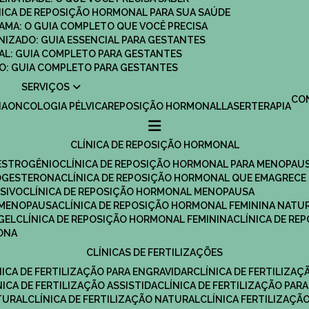
ÍNICA DE REPOSIÇÃO HORMONAL PARA SUA SAÚDE
MAMA: O GUIA COMPLETO QUE VOCÊ PRECISA
ANIZADO: GUIA ESSENCIAL PARA GESTANTES
MAL: GUIA COMPLETO PARA GESTANTES
SCO: GUIA COMPLETO PARA GESTANTES
SERVIÇOS
C
IA
ONCOLOGIA PÉLVICA
REPOSIÇÃO HORMONAL
LASERTERAPIA
CLÍNICA DE REPOSIÇÃO HORMONAL
 ESTROGÊNIO
CLÍNICA DE REPOSIÇÃO HORMONAL PARA MENOPAU
ROGESTERONA
CLÍNICA DE REPOSIÇÃO HORMONAL QUE EMAGRECE
ESIVO
CLÍNICA DE REPOSIÇÃO HORMONAL MENOPAUSA
A MENOPAUSA
CLÍNICA DE REPOSIÇÃO HORMONAL FEMININA NATU
GEL
CLÍNICA DE REPOSIÇÃO HORMONAL FEMININA
CLÍNICA DE R
RONA
CLÍNICAS DE FERTILIZAÇÕES
ÍNICA DE FERTILIZAÇÃO PARA ENGRAVIDAR
CLÍNICA DE FERTILIZA
ÍNICA DE FERTILIZAÇÃO ASSISTIDA
CLÍNICA DE FERTILIZAÇÃO PARA
TURAL
CLÍNICA DE FERTILIZAÇÃO NATURAL
CLÍNICA FERTILIZAÇÃ