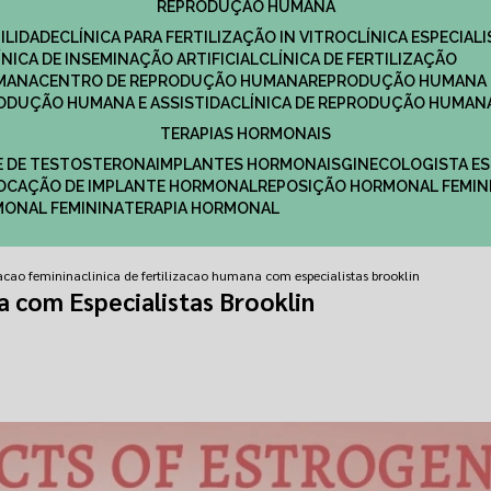
REPRODUÇÃO HUMANA
ILIDADE
CLÍNICA PARA FERTILIZAÇÃO IN VITRO
CLÍNICA ESPECI
LÍNICA DE INSEMINAÇÃO ARTIFICIAL
CLÍNICA DE FERTILIZAÇÃO
MANA
CENTRO DE REPRODUÇÃO HUMANA
REPRODUÇÃO HUMANA 
RODUÇÃO HUMANA E ASSISTIDA
CLÍNICA DE REPRODUÇÃO HUMAN
TERAPIAS HORMONAIS
E DE TESTOSTERONA
IMPLANTES HORMONAIS
GINECOLOGISTA E
OLOCAÇÃO DE IMPLANTE HORMONAL
REPOSIÇÃO HORMONAL FEMIN
RMONAL FEMININA
TERAPIA HORMONAL
izacao feminina
clinica de fertilizacao humana com especialistas brooklin
a com Especialistas Brooklin