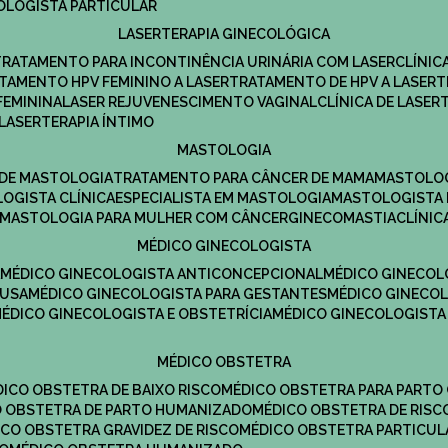
COLOGISTA PARTICULAR
LASERTERAPIA GINECOLÓGICA
TRATAMENTO PARA INCONTINÊNCIA URINÁRIA COM LASER
CLÍNI
ATAMENTO HPV FEMININO A LASER
TRATAMENTO DE HPV A LASER
FEMININA
LASER REJUVENESCIMENTO VAGINAL
CLÍNICA DE LASER
LASERTERAPIA ÍNTIMO
MASTOLOGIA
A DE MASTOLOGIA
TRATAMENTO PARA CÂNCER DE MAMA
MASTOLO
LOGISTA CLÍNICA
ESPECIALISTA EM MASTOLOGIA
MASTOLOGISTA
MASTOLOGIA PARA MULHER COM CÂNCER
GINECOMASTIA
CLÍNI
MÉDICO GINECOLOGISTA
A
MÉDICO GINECOLOGISTA ANTICONCEPCIONAL
MÉDICO GINECOL
AUSA
MÉDICO GINECOLOGISTA PARA GESTANTES
MÉDICO GINECO
MÉDICO GINECOLOGISTA E OBSTETRÍCIA
MÉDICO GINECOLOGISTA
MÉDICO OBSTETRA
ÉDICO OBSTETRA DE BAIXO RISCO
MÉDICO OBSTETRA PARA PARTO
CO OBSTETRA DE PARTO HUMANIZADO
MÉDICO OBSTETRA DE RISC
DICO OBSTETRA GRAVIDEZ DE RISCO
MÉDICO OBSTETRA PARTICUL