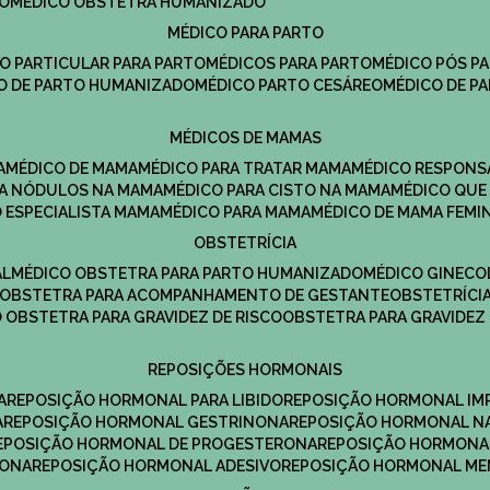
DO
MÉDICO OBSTETRA HUMANIZADO
MÉDICO PARA PARTO
CO PARTICULAR PARA PARTO
MÉDICOS PARA PARTO
MÉDICO PÓS P
CO DE PARTO HUMANIZADO
MÉDICO PARTO CESÁREO
MÉDICO DE P
MÉDICOS DE MAMAS
A
MÉDICO DE MAMA
MÉDICO PARA TRATAR MAMA
MÉDICO RESPONS
ARA NÓDULOS NA MAMA
MÉDICO PARA CISTO NA MAMA
MÉDICO QU
O ESPECIALISTA MAMA
MÉDICO PARA MAMA
MÉDICO DE MAMA FEMI
OBSTETRÍCIA
AL
MÉDICO OBSTETRA PARA PARTO HUMANIZADO
MÉDICO GINEC
OBSTETRA PARA ACOMPANHAMENTO DE GESTANTE
OBSTETRÍCI
O OBSTETRA PARA GRAVIDEZ DE RISCO
OBSTETRA PARA GRAVIDEZ
REPOSIÇÕES HORMONAIS
A
REPOSIÇÃO HORMONAL PARA LIBIDO
REPOSIÇÃO HORMONAL IM
A
REPOSIÇÃO HORMONAL GESTRINONA
REPOSIÇÃO HORMONAL N
REPOSIÇÃO HORMONAL DE PROGESTERONA
REPOSIÇÃO HORMONA
RONA
REPOSIÇÃO HORMONAL ADESIVO
REPOSIÇÃO HORMONAL M