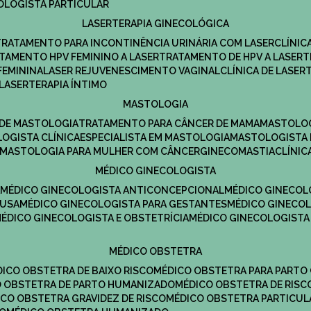
COLOGISTA PARTICULAR
LASERTERAPIA GINECOLÓGICA
TRATAMENTO PARA INCONTINÊNCIA URINÁRIA COM LASER
CLÍNI
ATAMENTO HPV FEMININO A LASER
TRATAMENTO DE HPV A LASER
FEMININA
LASER REJUVENESCIMENTO VAGINAL
CLÍNICA DE LASER
LASERTERAPIA ÍNTIMO
MASTOLOGIA
A DE MASTOLOGIA
TRATAMENTO PARA CÂNCER DE MAMA
MASTOLO
LOGISTA CLÍNICA
ESPECIALISTA EM MASTOLOGIA
MASTOLOGISTA
MASTOLOGIA PARA MULHER COM CÂNCER
GINECOMASTIA
CLÍNI
MÉDICO GINECOLOGISTA
A
MÉDICO GINECOLOGISTA ANTICONCEPCIONAL
MÉDICO GINECOL
AUSA
MÉDICO GINECOLOGISTA PARA GESTANTES
MÉDICO GINECO
MÉDICO GINECOLOGISTA E OBSTETRÍCIA
MÉDICO GINECOLOGISTA
MÉDICO OBSTETRA
ÉDICO OBSTETRA DE BAIXO RISCO
MÉDICO OBSTETRA PARA PARTO
CO OBSTETRA DE PARTO HUMANIZADO
MÉDICO OBSTETRA DE RISC
DICO OBSTETRA GRAVIDEZ DE RISCO
MÉDICO OBSTETRA PARTICUL