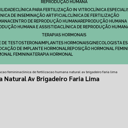
REPRODUÇÃO HUMANA
ILIDADE
CLÍNICA PARA FERTILIZAÇÃO IN VITRO
CLÍNICA ESPECI
LÍNICA DE INSEMINAÇÃO ARTIFICIAL
CLÍNICA DE FERTILIZAÇÃO
MANA
CENTRO DE REPRODUÇÃO HUMANA
REPRODUÇÃO HUMANA 
RODUÇÃO HUMANA E ASSISTIDA
CLÍNICA DE REPRODUÇÃO HUMAN
TERAPIAS HORMONAIS
E DE TESTOSTERONA
IMPLANTES HORMONAIS
GINECOLOGISTA E
OLOCAÇÃO DE IMPLANTE HORMONAL
REPOSIÇÃO HORMONAL FEMIN
RMONAL FEMININA
TERAPIA HORMONAL
izacao feminina
clinica de fertilizacao humana natural av brigadeiro faria lima
a Natural Av Brigadeiro Faria Lima