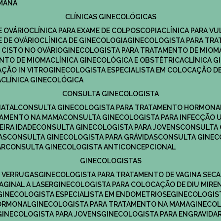
UMANA
CLÍNICAS GINECOLÓGICAS
E OVÁRIO
CLÍNICA PARA EXAME DE COLPOSCOPIA
CLÍNICA PARA V
E DE OVÁRIO
CLÍNICA DE GINECOLOGIA
GINECOLOGISTA PARA TR
 CISTO NO OVÁRIO
GINECOLOGISTA PARA TRATAMENTO DE MIOM
ENTO DE MIOMA
CLÍNICA GINECOLÓGICA E OBSTÉTRICA
CLÍNICA 
AÇÃO IN VITRO
GINECOLOGISTA ESPECIALISTA EM COLOCAÇÃO DE
A
CLÍNICA GINECOLÓGICA
CONSULTA GINECOLOGISTA
NATAL
CONSULTA GINECOLOGISTA PARA TRATAMENTO HORMONA
TAMENTO NA MAMA
CONSULTA GINECOLOGISTA PARA INFECÇÃO U
EIRA IDADE
CONSULTA GINECOLOGISTA PARA JOVENS
CONSULTA
AS
CONSULTA GINECOLOGISTA PARA GRÁVIDAS
CONSULTA GINEC
AR
CONSULTA GINECOLOGISTA ANTICONCEPCIONAL
GINECOLOGISTAS
E VERRUGAS
GINECOLOGISTA PARA TRATAMENTO DE VAGINA SECA
AGINAL A LASER
GINECOLOGISTA PARA COLOCAÇÃO DE DIU MIRE
GINECOLOGISTA ESPECIALISTA EM ENDOMETRIOSE
GINECOLOGI
HORMONAL
GINECOLOGISTA PARA TRATAMENTO NA MAMA
GINECO
GINECOLOGISTA PARA JOVENS
GINECOLOGISTA PARA ENGRAVIDA