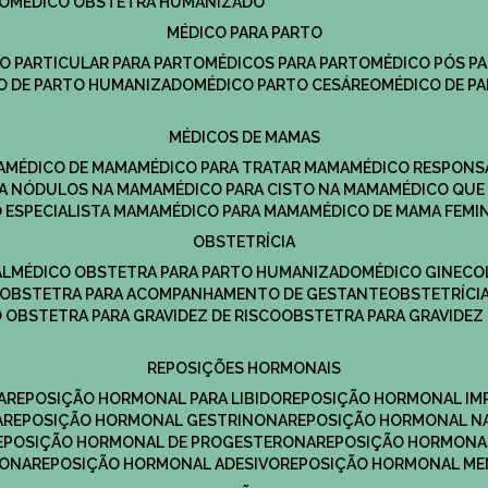
DO
MÉDICO OBSTETRA HUMANIZADO
MÉDICO PARA PARTO
CO PARTICULAR PARA PARTO
MÉDICOS PARA PARTO
MÉDICO PÓS P
CO DE PARTO HUMANIZADO
MÉDICO PARTO CESÁREO
MÉDICO DE P
MÉDICOS DE MAMAS
A
MÉDICO DE MAMA
MÉDICO PARA TRATAR MAMA
MÉDICO RESPONS
ARA NÓDULOS NA MAMA
MÉDICO PARA CISTO NA MAMA
MÉDICO QU
O ESPECIALISTA MAMA
MÉDICO PARA MAMA
MÉDICO DE MAMA FEMI
OBSTETRÍCIA
AL
MÉDICO OBSTETRA PARA PARTO HUMANIZADO
MÉDICO GINEC
OBSTETRA PARA ACOMPANHAMENTO DE GESTANTE
OBSTETRÍCI
O OBSTETRA PARA GRAVIDEZ DE RISCO
OBSTETRA PARA GRAVIDEZ
REPOSIÇÕES HORMONAIS
A
REPOSIÇÃO HORMONAL PARA LIBIDO
REPOSIÇÃO HORMONAL IM
A
REPOSIÇÃO HORMONAL GESTRINONA
REPOSIÇÃO HORMONAL N
REPOSIÇÃO HORMONAL DE PROGESTERONA
REPOSIÇÃO HORMONA
RONA
REPOSIÇÃO HORMONAL ADESIVO
REPOSIÇÃO HORMONAL M