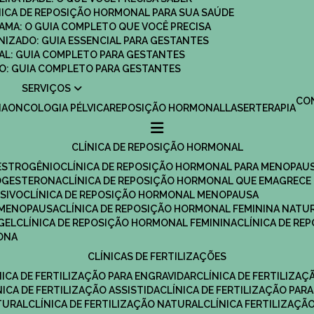
ÍNICA DE REPOSIÇÃO HORMONAL PARA SUA SAÚDE
MAMA: O GUIA COMPLETO QUE VOCÊ PRECISA
ANIZADO: GUIA ESSENCIAL PARA GESTANTES
MAL: GUIA COMPLETO PARA GESTANTES
SCO: GUIA COMPLETO PARA GESTANTES
SERVIÇOS
C
IA
ONCOLOGIA PÉLVICA
REPOSIÇÃO HORMONAL
LASERTERAPIA
CLÍNICA DE REPOSIÇÃO HORMONAL
 ESTROGÊNIO
CLÍNICA DE REPOSIÇÃO HORMONAL PARA MENOPAU
ROGESTERONA
CLÍNICA DE REPOSIÇÃO HORMONAL QUE EMAGRECE
ESIVO
CLÍNICA DE REPOSIÇÃO HORMONAL MENOPAUSA
A MENOPAUSA
CLÍNICA DE REPOSIÇÃO HORMONAL FEMININA NATU
GEL
CLÍNICA DE REPOSIÇÃO HORMONAL FEMININA
CLÍNICA DE R
RONA
CLÍNICAS DE FERTILIZAÇÕES
ÍNICA DE FERTILIZAÇÃO PARA ENGRAVIDAR
CLÍNICA DE FERTILIZA
ÍNICA DE FERTILIZAÇÃO ASSISTIDA
CLÍNICA DE FERTILIZAÇÃO PARA
TURAL
CLÍNICA DE FERTILIZAÇÃO NATURAL
CLÍNICA FERTILIZAÇÃ