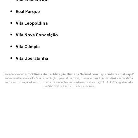
Real Parque
Vila Leopoldina
Vila Nova Conceição
Vila Olímpia
Vila Uberabinha
O conteúdo do texto "
Clínica de Fertilização Humana Natural com Especialistas Tatuapé
"
é de direito reservado. Sua reprodução, parcial ou total, mesmo citando nossos links, é proibida
sem a autorização do autor. Crime de violação de direito autoral – artigo 184 do Código Penal –
Lei 9610/98 - Lei de direitos autorais
.