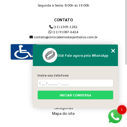
Segunda à Sexta: 8:00h às 19:00h
CONTATO
(11) 2305-1282
(11) 91087-6424
contato@clinicabemestarpinheiros.com.br
Olá! Fale agora pelo WhatsApp
MENU
Insira seu telefone
Home
Sobre nós
Blog
INICIAR CONVERSA
Serviços
Contato
Categorias
1
Mapa do site