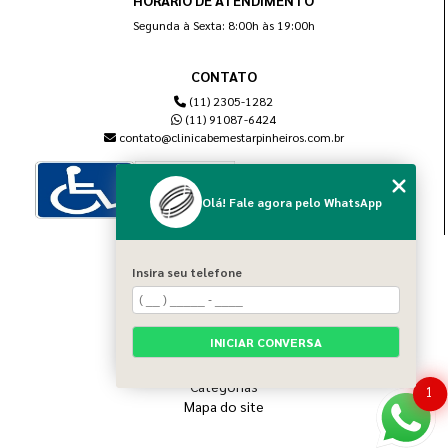
HORÁRIO DE ATENDIMENTO
Segunda à Sexta: 8:00h às 19:00h
CONTATO
(11) 2305-1282
(11) 91087-6424
contato@clinicabemestarpinheiros.com.br
Olá! Fale agora pelo WhatsApp
MENU
Insira seu telefone
Home
Sobre nós
Blog
INICIAR CONVERSA
Serviços
Contato
Categorias
1
Mapa do site