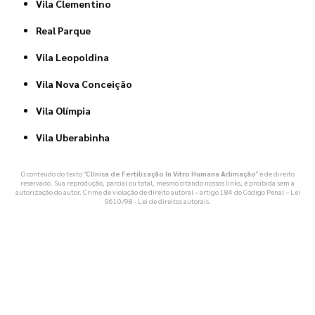
Vila Clementino
Real Parque
Vila Leopoldina
Vila Nova Conceição
Vila Olímpia
Vila Uberabinha
O conteúdo do texto "
Clínica de Fertilização In Vitro Humana Aclimação
" é de direito
reservado. Sua reprodução, parcial ou total, mesmo citando nossos links, é proibida sem a
autorização do autor. Crime de violação de direito autoral – artigo 184 do Código Penal –
Lei
9610/98 - Lei de direitos autorais
.