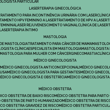
COLOGISTA PARTICULAR
LASERTERAPIA GINECOLÓGICA
TRATAMENTO PARA INCONTINÊNCIA URINÁRIA COM LASER
CLÍNI
ATAMENTO HPV FEMININO A LASER
TRATAMENTO DE HPV A LASER
FEMININA
LASER REJUVENESCIMENTO VAGINAL
CLÍNICA DE LASER
LASERTERAPIA ÍNTIMO
MASTOLOGIA
A DE MASTOLOGIA
TRATAMENTO PARA CÂNCER DE MAMA
MASTOLO
LOGISTA CLÍNICA
ESPECIALISTA EM MASTOLOGIA
MASTOLOGISTA
MASTOLOGIA PARA MULHER COM CÂNCER
GINECOMASTIA
CLÍNI
MÉDICO GINECOLOGISTA
A
MÉDICO GINECOLOGISTA ANTICONCEPCIONAL
MÉDICO GINECOL
AUSA
MÉDICO GINECOLOGISTA PARA GESTANTES
MÉDICO GINECO
MÉDICO GINECOLOGISTA E OBSTETRÍCIA
MÉDICO GINECOLOGISTA
MÉDICO OBSTETRA
ÉDICO OBSTETRA DE BAIXO RISCO
MÉDICO OBSTETRA PARA PARTO
CO OBSTETRA DE PARTO HUMANIZADO
MÉDICO OBSTETRA DE RISC
DICO OBSTETRA GRAVIDEZ DE RISCO
MÉDICO OBSTETRA PARTICUL