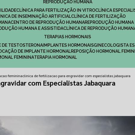
REPRODUÇÃO HUMANA
ILIDADE
CLÍNICA PARA FERTILIZAÇÃO IN VITRO
CLÍNICA ESPECI
LÍNICA DE INSEMINAÇÃO ARTIFICIAL
CLÍNICA DE FERTILIZAÇÃO
MANA
CENTRO DE REPRODUÇÃO HUMANA
REPRODUÇÃO HUMANA 
RODUÇÃO HUMANA E ASSISTIDA
CLÍNICA DE REPRODUÇÃO HUMAN
TERAPIAS HORMONAIS
E DE TESTOSTERONA
IMPLANTES HORMONAIS
GINECOLOGISTA E
OLOCAÇÃO DE IMPLANTE HORMONAL
REPOSIÇÃO HORMONAL FEMIN
RMONAL FEMININA
TERAPIA HORMONAL
izacao feminina
clinica de fertilizacao para engravidar com especialistas jabaquara
Engravidar com Especialistas Jabaquara