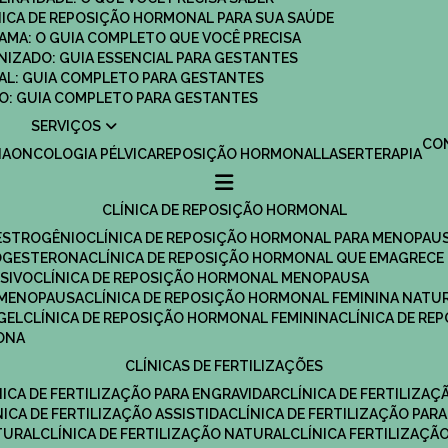
ÍNICA DE REPOSIÇÃO HORMONAL PARA SUA SAÚDE
MAMA: O GUIA COMPLETO QUE VOCÊ PRECISA
ANIZADO: GUIA ESSENCIAL PARA GESTANTES
MAL: GUIA COMPLETO PARA GESTANTES
SCO: GUIA COMPLETO PARA GESTANTES
SERVIÇOS
C
IA
ONCOLOGIA PÉLVICA
REPOSIÇÃO HORMONAL
LASERTERAPIA
CLÍNICA DE REPOSIÇÃO HORMONAL
 ESTROGÊNIO
CLÍNICA DE REPOSIÇÃO HORMONAL PARA MENOPAU
ROGESTERONA
CLÍNICA DE REPOSIÇÃO HORMONAL QUE EMAGRECE
ESIVO
CLÍNICA DE REPOSIÇÃO HORMONAL MENOPAUSA
A MENOPAUSA
CLÍNICA DE REPOSIÇÃO HORMONAL FEMININA NATU
GEL
CLÍNICA DE REPOSIÇÃO HORMONAL FEMININA
CLÍNICA DE R
RONA
CLÍNICAS DE FERTILIZAÇÕES
ÍNICA DE FERTILIZAÇÃO PARA ENGRAVIDAR
CLÍNICA DE FERTILIZA
ÍNICA DE FERTILIZAÇÃO ASSISTIDA
CLÍNICA DE FERTILIZAÇÃO PARA
TURAL
CLÍNICA DE FERTILIZAÇÃO NATURAL
CLÍNICA FERTILIZAÇÃ