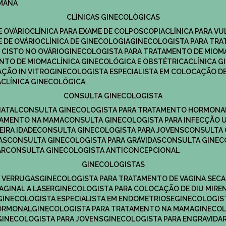
UMANA
CLÍNICAS GINECOLÓGICAS
E OVÁRIO
CLÍNICA PARA EXAME DE COLPOSCOPIA
CLÍNICA PARA V
E DE OVÁRIO
CLÍNICA DE GINECOLOGIA
GINECOLOGISTA PARA TR
 CISTO NO OVÁRIO
GINECOLOGISTA PARA TRATAMENTO DE MIOM
ENTO DE MIOMA
CLÍNICA GINECOLÓGICA E OBSTÉTRICA
CLÍNICA 
AÇÃO IN VITRO
GINECOLOGISTA ESPECIALISTA EM COLOCAÇÃO DE
A
CLÍNICA GINECOLÓGICA
CONSULTA GINECOLOGISTA
NATAL
CONSULTA GINECOLOGISTA PARA TRATAMENTO HORMONA
TAMENTO NA MAMA
CONSULTA GINECOLOGISTA PARA INFECÇÃO U
EIRA IDADE
CONSULTA GINECOLOGISTA PARA JOVENS
CONSULTA
AS
CONSULTA GINECOLOGISTA PARA GRÁVIDAS
CONSULTA GINEC
AR
CONSULTA GINECOLOGISTA ANTICONCEPCIONAL
GINECOLOGISTAS
E VERRUGAS
GINECOLOGISTA PARA TRATAMENTO DE VAGINA SECA
AGINAL A LASER
GINECOLOGISTA PARA COLOCAÇÃO DE DIU MIRE
GINECOLOGISTA ESPECIALISTA EM ENDOMETRIOSE
GINECOLOGI
HORMONAL
GINECOLOGISTA PARA TRATAMENTO NA MAMA
GINECO
GINECOLOGISTA PARA JOVENS
GINECOLOGISTA PARA ENGRAVIDA