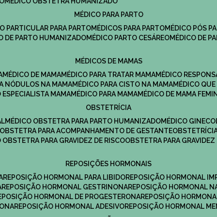
DO
MÉDICO OBSTETRA HUMANIZADO
MÉDICO PARA PARTO
CO PARTICULAR PARA PARTO
MÉDICOS PARA PARTO
MÉDICO PÓS P
CO DE PARTO HUMANIZADO
MÉDICO PARTO CESÁREO
MÉDICO DE P
MÉDICOS DE MAMAS
A
MÉDICO DE MAMA
MÉDICO PARA TRATAR MAMA
MÉDICO RESPONS
ARA NÓDULOS NA MAMA
MÉDICO PARA CISTO NA MAMA
MÉDICO QU
O ESPECIALISTA MAMA
MÉDICO PARA MAMA
MÉDICO DE MAMA FEMI
OBSTETRÍCIA
AL
MÉDICO OBSTETRA PARA PARTO HUMANIZADO
MÉDICO GINEC
OBSTETRA PARA ACOMPANHAMENTO DE GESTANTE
OBSTETRÍCI
O OBSTETRA PARA GRAVIDEZ DE RISCO
OBSTETRA PARA GRAVIDEZ
REPOSIÇÕES HORMONAIS
A
REPOSIÇÃO HORMONAL PARA LIBIDO
REPOSIÇÃO HORMONAL IM
A
REPOSIÇÃO HORMONAL GESTRINONA
REPOSIÇÃO HORMONAL N
REPOSIÇÃO HORMONAL DE PROGESTERONA
REPOSIÇÃO HORMONA
RONA
REPOSIÇÃO HORMONAL ADESIVO
REPOSIÇÃO HORMONAL M