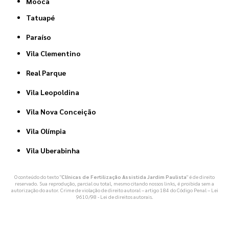
Mooca
Tatuapé
Paraíso
Vila Clementino
Real Parque
Vila Leopoldina
Vila Nova Conceição
Vila Olímpia
Vila Uberabinha
O conteúdo do texto "
Clínicas de Fertilização Assistida Jardim Paulista
" é de direito
reservado. Sua reprodução, parcial ou total, mesmo citando nossos links, é proibida sem a
autorização do autor. Crime de violação de direito autoral – artigo 184 do Código Penal –
Lei
9610/98 - Lei de direitos autorais
.