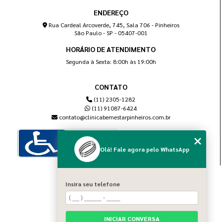
ENDEREÇO
Rua Cardeal Arcoverde, 745, Sala 706 - Pinheiros
São Paulo - SP - 05407-001
HORÁRIO DE ATENDIMENTO
Segunda à Sexta: 8:00h às 19:00h
CONTATO
(11) 2305-1282
(11) 91087-6424
contato@clinicabemestarpinheiros.com.br
Olá! Fale agora pelo WhatsApp
MENU
Insira seu telefone
Home
Sobre nós
Blog
INICIAR CONVERSA
Serviços