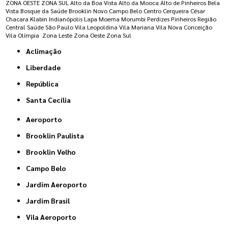
ZONA OESTE
ZONA SUL
Alto da Boa Vista
Alto da Mooca
Alto de Pinheiros
Bela
Vista
Bosque da Saúde
Brooklin Novo
Campo Belo
Centro
Cerqueira César
Chacara Klabin
Indianópolis
Lapa
Moema
Morumbi
Perdizes
Pinheiros
Região
Central
Saúde
São Paulo
Vila Leopoldina
Vila Mariana
Vila Nova Conceição
Vila Olímpia
Zona Leste
Zona Oeste
Zona Sul
Aclimação
Liberdade
República
Santa Cecília
Aeroporto
Brooklin Paulista
Brooklin Velho
Campo Belo
Jardim Aeroporto
Jardim Brasil
Vila Aeroporto