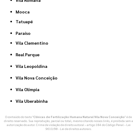
Vila Romana
Mooca
Tatuapé
Paraíso
Vila Clementino
Real Parque
Vila Leopoldina
Vila Nova Conceição
Vila Olímpia
Vila Uberabinha
O conteúdo do texto "
Clínicas de Fertilização Humana Natural Vila Nova Conceição
" é de
direito reservado. Sua reprodução, parcial ou total, mesmo citando nossos links, é proibida sem a
autorização do autor. Crime de violação de direito autoral – artigo 184 do Código Penal –
Lei
9610/98 - Lei de direitos autorais
.