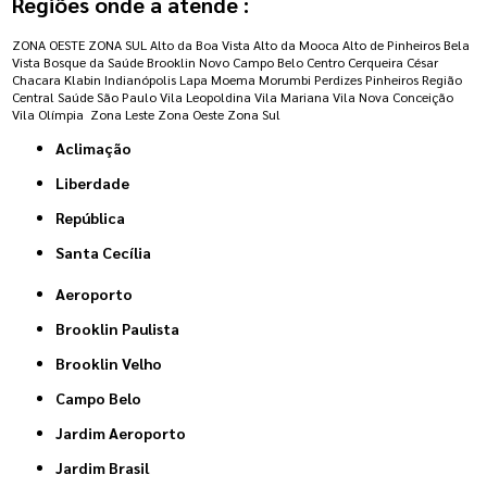
Regiões onde a atende :
ZONA OESTE
ZONA SUL
Alto da Boa Vista
Alto da Mooca
Alto de Pinheiros
Bela
Vista
Bosque da Saúde
Brooklin Novo
Campo Belo
Centro
Cerqueira César
Chacara Klabin
Indianópolis
Lapa
Moema
Morumbi
Perdizes
Pinheiros
Região
Central
Saúde
São Paulo
Vila Leopoldina
Vila Mariana
Vila Nova Conceição
Vila Olímpia
Zona Leste
Zona Oeste
Zona Sul
Aclimação
Liberdade
República
Santa Cecília
Aeroporto
Brooklin Paulista
Brooklin Velho
Campo Belo
Jardim Aeroporto
Jardim Brasil