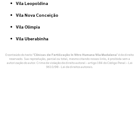
Vila Leopoldina
Vila Nova Conceição
Vila Olímpia
Vila Uberabinha
O conteúdo do texto "
Clínicas de Fertilização In Vitro Humana Vila Madalena
" é de direito
reservado. Sua reprodução, parcial ou total, mesmo citando nossos links, é proibida sem a
autorização do autor. Crime de violação de direito autoral – artigo 184 do Código Penal –
Lei
9610/98 - Lei de direitos autorais
.