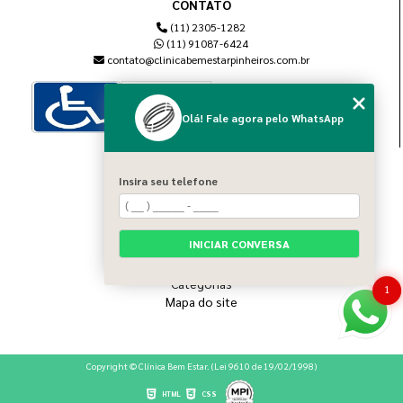
CONTATO
(11) 2305-1282
(11) 91087-6424
contato@clinicabemestarpinheiros.com.br
Olá! Fale agora pelo WhatsApp
MENU
Insira seu telefone
Home
Sobre nós
Blog
INICIAR CONVERSA
Serviços
Contato
Categorias
1
Mapa do site
Copyright © Clínica Bem Estar. (Lei 9610 de 19/02/1998)
HTML
CSS