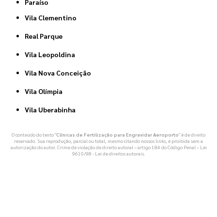
Paraíso
Vila Clementino
Real Parque
Vila Leopoldina
Vila Nova Conceição
Vila Olímpia
Vila Uberabinha
O conteúdo do texto "
Clínicas de Fertilização para Engravidar Aeroporto
" é de direito
reservado. Sua reprodução, parcial ou total, mesmo citando nossos links, é proibida sem a
autorização do autor. Crime de violação de direito autoral – artigo 184 do Código Penal –
Lei
9610/98 - Lei de direitos autorais
.