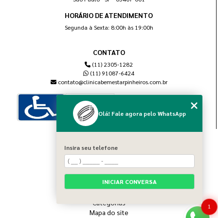
HORÁRIO DE ATENDIMENTO
Segunda à Sexta: 8:00h às 19:00h
CONTATO
(11) 2305-1282
(11) 91087-6424
contato@clinicabemestarpinheiros.com.br
Olá! Fale agora pelo WhatsApp
MENU
Insira seu telefone
Home
Sobre nós
Blog
INICIAR CONVERSA
Serviços
Contato
Categorias
1
Mapa do site