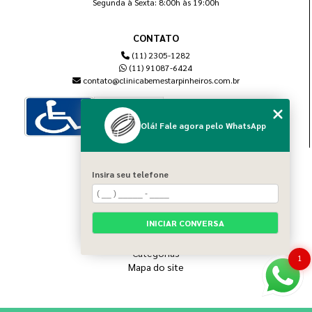
Segunda à Sexta: 8:00h às 19:00h
CONTATO
(11) 2305-1282
(11) 91087-6424
contato@clinicabemestarpinheiros.com.br
Olá! Fale agora pelo WhatsApp
MENU
Insira seu telefone
Home
Sobre nós
Blog
INICIAR CONVERSA
Serviços
Contato
Categorias
1
Mapa do site