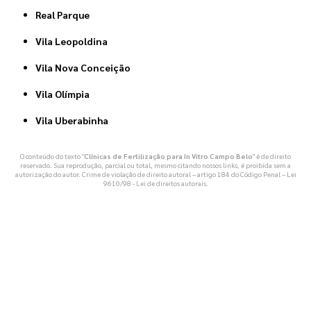
Real Parque
Vila Leopoldina
Vila Nova Conceição
Vila Olímpia
Vila Uberabinha
O conteúdo do texto "
Clínicas de Fertilização para In Vitro Campo Belo
" é de direito
reservado. Sua reprodução, parcial ou total, mesmo citando nossos links, é proibida sem a
autorização do autor. Crime de violação de direito autoral – artigo 184 do Código Penal –
Lei
9610/98 - Lei de direitos autorais
.