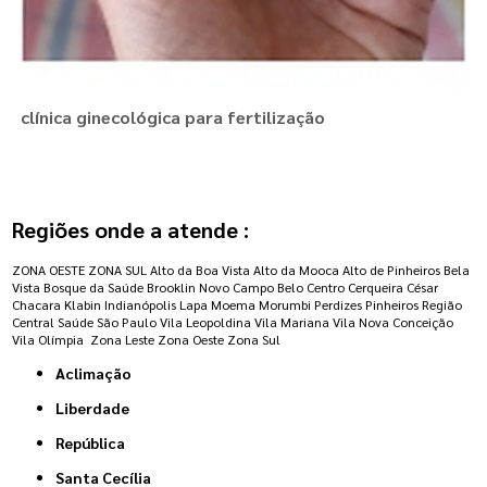
clínica ginecológica para fertilização
Regiões onde a atende :
ZONA OESTE
ZONA SUL
Alto da Boa Vista
Alto da Mooca
Alto de Pinheiros
Bela
Vista
Bosque da Saúde
Brooklin Novo
Campo Belo
Centro
Cerqueira César
Chacara Klabin
Indianópolis
Lapa
Moema
Morumbi
Perdizes
Pinheiros
Região
Central
Saúde
São Paulo
Vila Leopoldina
Vila Mariana
Vila Nova Conceição
Vila Olímpia
Zona Leste
Zona Oeste
Zona Sul
Aclimação
Liberdade
República
Santa Cecília