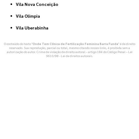
Vila Nova Conceição
Vila Olímpia
Vila Uberabinha
O conteúdo do texto "
Onde Tem Clínica de Fertilização Feminina Barra Funda
" é de direito
reservado. Sua reprodução, parcial ou total, mesmo citando nossos links, é proibida sem a
autorização do autor. Crime de violação de direito autoral – artigo 184 do Código Penal –
Lei
9610/98 - Lei de direitos autorais
.