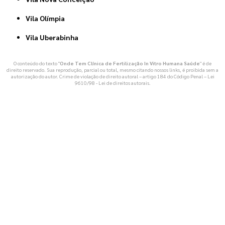
Vila Olímpia
Vila Uberabinha
O conteúdo do texto "
Onde Tem Clínica de Fertilização In Vitro Humana Saúde
" é de
direito reservado. Sua reprodução, parcial ou total, mesmo citando nossos links, é proibida sem a
autorização do autor. Crime de violação de direito autoral – artigo 184 do Código Penal –
Lei
9610/98 - Lei de direitos autorais
.