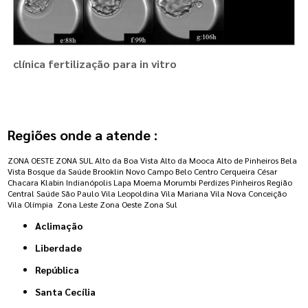
clínica fertilização para in vitro
Regiões onde a atende :
ZONA OESTE
ZONA SUL
Alto da Boa Vista
Alto da Mooca
Alto de Pinheiros
Bela
Vista
Bosque da Saúde
Brooklin Novo
Campo Belo
Centro
Cerqueira César
Chacara Klabin
Indianópolis
Lapa
Moema
Morumbi
Perdizes
Pinheiros
Região
Central
Saúde
São Paulo
Vila Leopoldina
Vila Mariana
Vila Nova Conceição
Vila Olímpia
Zona Leste
Zona Oeste
Zona Sul
Aclimação
Liberdade
República
Santa Cecília