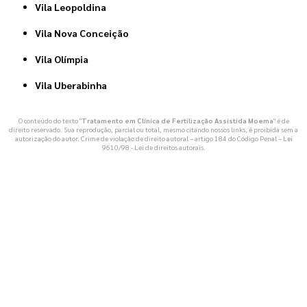
Vila Leopoldina
Vila Nova Conceição
Vila Olímpia
Vila Uberabinha
O conteúdo do texto "
Tratamento em Clínica de Fertilização Assistida Moema
" é de
direito reservado. Sua reprodução, parcial ou total, mesmo citando nossos links, é proibida sem a
autorização do autor. Crime de violação de direito autoral – artigo 184 do Código Penal –
Lei
9610/98 - Lei de direitos autorais
.