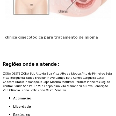
clínica ginecológica para tratamento de mioma
Regiões onde a atende :
ZONA OESTE
ZONA SUL
Alto da Boa Vista
Alto da Mooca
Alto de Pinheiros
Bela
Vista
Bosque da Saúde
Brooklin Novo
Campo Belo
Centro
Cerqueira César
Chacara Klabin
Indianópolis
Lapa
Moema
Morumbi
Perdizes
Pinheiros
Região
Central
Saúde
São Paulo
Vila Leopoldina
Vila Mariana
Vila Nova Conceição
Vila Olímpia
Zona Leste
Zona Oeste
Zona Sul
Aclimação
Liberdade
República