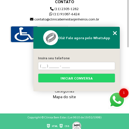
CONTATO
(11) 2305-1282
(11) 91087-6424
contato@clinicabemestarpinheiros.com.br
Olá! Fale agora pelo WhatsApp
MENU
Insira seu telefone
Home
Sobre nós
Blog
INICIAR CONVERSA
Serviços
Contato
Categorias
1
Mapa do site
Copyright © Clínica Bem Estar. (Lei 9610 de 19/02/1998)
HTML
CSS