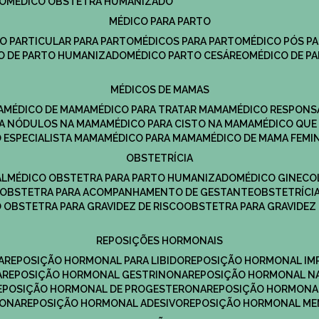
DO
MÉDICO OBSTETRA HUMANIZADO
MÉDICO PARA PARTO
CO PARTICULAR PARA PARTO
MÉDICOS PARA PARTO
MÉDICO PÓS P
CO DE PARTO HUMANIZADO
MÉDICO PARTO CESÁREO
MÉDICO DE P
MÉDICOS DE MAMAS
A
MÉDICO DE MAMA
MÉDICO PARA TRATAR MAMA
MÉDICO RESPONS
ARA NÓDULOS NA MAMA
MÉDICO PARA CISTO NA MAMA
MÉDICO QU
O ESPECIALISTA MAMA
MÉDICO PARA MAMA
MÉDICO DE MAMA FEMI
OBSTETRÍCIA
AL
MÉDICO OBSTETRA PARA PARTO HUMANIZADO
MÉDICO GINEC
OBSTETRA PARA ACOMPANHAMENTO DE GESTANTE
OBSTETRÍCI
O OBSTETRA PARA GRAVIDEZ DE RISCO
OBSTETRA PARA GRAVIDEZ
REPOSIÇÕES HORMONAIS
A
REPOSIÇÃO HORMONAL PARA LIBIDO
REPOSIÇÃO HORMONAL IM
A
REPOSIÇÃO HORMONAL GESTRINONA
REPOSIÇÃO HORMONAL N
REPOSIÇÃO HORMONAL DE PROGESTERONA
REPOSIÇÃO HORMONA
RONA
REPOSIÇÃO HORMONAL ADESIVO
REPOSIÇÃO HORMONAL M