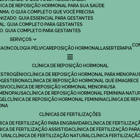
ÍNICA DE REPOSIÇÃO HORMONAL PARA SUA SAÚDE
MAMA: O GUIA COMPLETO QUE VOCÊ PRECISA
ANIZADO: GUIA ESSENCIAL PARA GESTANTES
MAL: GUIA COMPLETO PARA GESTANTES
SCO: GUIA COMPLETO PARA GESTANTES
SERVIÇOS
C
IA
ONCOLOGIA PÉLVICA
REPOSIÇÃO HORMONAL
LASERTERAPIA
CLÍNICA DE REPOSIÇÃO HORMONAL
 ESTROGÊNIO
CLÍNICA DE REPOSIÇÃO HORMONAL PARA MENOPAU
ROGESTERONA
CLÍNICA DE REPOSIÇÃO HORMONAL QUE EMAGRECE
ESIVO
CLÍNICA DE REPOSIÇÃO HORMONAL MENOPAUSA
A MENOPAUSA
CLÍNICA DE REPOSIÇÃO HORMONAL FEMININA NATU
GEL
CLÍNICA DE REPOSIÇÃO HORMONAL FEMININA
CLÍNICA DE R
RONA
CLÍNICAS DE FERTILIZAÇÕES
ÍNICA DE FERTILIZAÇÃO PARA ENGRAVIDAR
CLÍNICA DE FERTILIZA
ÍNICA DE FERTILIZAÇÃO ASSISTIDA
CLÍNICA DE FERTILIZAÇÃO PARA
TURAL
CLÍNICA DE FERTILIZAÇÃO NATURAL
CLÍNICA FERTILIZAÇÃ