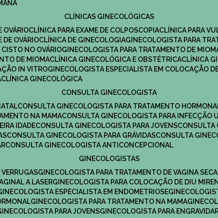
UMANA
CLÍNICAS GINECOLÓGICAS
E OVÁRIO
CLÍNICA PARA EXAME DE COLPOSCOPIA
CLÍNICA PARA V
E DE OVÁRIO
CLÍNICA DE GINECOLOGIA
GINECOLOGISTA PARA TR
 CISTO NO OVÁRIO
GINECOLOGISTA PARA TRATAMENTO DE MIOM
ENTO DE MIOMA
CLÍNICA GINECOLÓGICA E OBSTÉTRICA
CLÍNICA 
AÇÃO IN VITRO
GINECOLOGISTA ESPECIALISTA EM COLOCAÇÃO DE
A
CLÍNICA GINECOLÓGICA
CONSULTA GINECOLOGISTA
NATAL
CONSULTA GINECOLOGISTA PARA TRATAMENTO HORMONA
TAMENTO NA MAMA
CONSULTA GINECOLOGISTA PARA INFECÇÃO U
EIRA IDADE
CONSULTA GINECOLOGISTA PARA JOVENS
CONSULTA
AS
CONSULTA GINECOLOGISTA PARA GRÁVIDAS
CONSULTA GINEC
AR
CONSULTA GINECOLOGISTA ANTICONCEPCIONAL
GINECOLOGISTAS
E VERRUGAS
GINECOLOGISTA PARA TRATAMENTO DE VAGINA SECA
AGINAL A LASER
GINECOLOGISTA PARA COLOCAÇÃO DE DIU MIRE
GINECOLOGISTA ESPECIALISTA EM ENDOMETRIOSE
GINECOLOGI
HORMONAL
GINECOLOGISTA PARA TRATAMENTO NA MAMA
GINECO
GINECOLOGISTA PARA JOVENS
GINECOLOGISTA PARA ENGRAVIDA