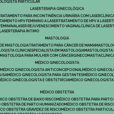
COLOGISTA PARTICULAR
LASERTERAPIA GINECOLÓGICA
TRATAMENTO PARA INCONTINÊNCIA URINÁRIA COM LASER
CLÍNI
ATAMENTO HPV FEMININO A LASER
TRATAMENTO DE HPV A LASER
FEMININA
LASER REJUVENESCIMENTO VAGINAL
CLÍNICA DE LASER
LASERTERAPIA ÍNTIMO
MASTOLOGIA
A DE MASTOLOGIA
TRATAMENTO PARA CÂNCER DE MAMA
MASTOLO
LOGISTA CLÍNICA
ESPECIALISTA EM MASTOLOGIA
MASTOLOGISTA
MASTOLOGIA PARA MULHER COM CÂNCER
GINECOMASTIA
CLÍNI
MÉDICO GINECOLOGISTA
A
MÉDICO GINECOLOGISTA ANTICONCEPCIONAL
MÉDICO GINECOL
AUSA
MÉDICO GINECOLOGISTA PARA GESTANTES
MÉDICO GINECO
MÉDICO GINECOLOGISTA E OBSTETRÍCIA
MÉDICO GINECOLOGISTA
MÉDICO OBSTETRA
ÉDICO OBSTETRA DE BAIXO RISCO
MÉDICO OBSTETRA PARA PARTO
CO OBSTETRA DE PARTO HUMANIZADO
MÉDICO OBSTETRA DE RISC
DICO OBSTETRA GRAVIDEZ DE RISCO
MÉDICO OBSTETRA PARTICUL