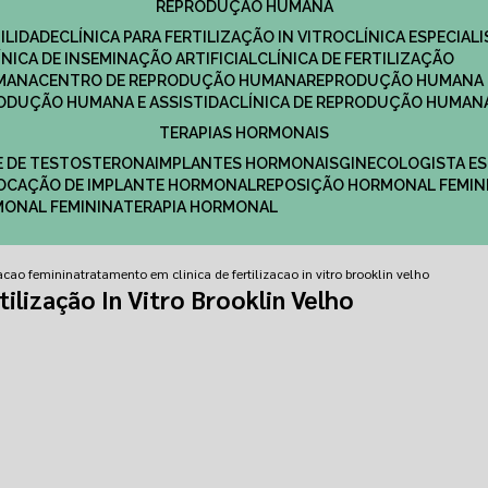
REPRODUÇÃO HUMANA
ILIDADE
CLÍNICA PARA FERTILIZAÇÃO IN VITRO
CLÍNICA ESPECI
LÍNICA DE INSEMINAÇÃO ARTIFICIAL
CLÍNICA DE FERTILIZAÇÃO
MANA
CENTRO DE REPRODUÇÃO HUMANA
REPRODUÇÃO HUMANA 
RODUÇÃO HUMANA E ASSISTIDA
CLÍNICA DE REPRODUÇÃO HUMAN
TERAPIAS HORMONAIS
E DE TESTOSTERONA
IMPLANTES HORMONAIS
GINECOLOGISTA E
OLOCAÇÃO DE IMPLANTE HORMONAL
REPOSIÇÃO HORMONAL FEMIN
RMONAL FEMININA
TERAPIA HORMONAL
izacao feminina
tratamento em clinica de fertilizacao in vitro brooklin velho
ilização In Vitro Brooklin Velho