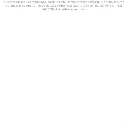
direito reservado. Sua reprodução, parcial ou total, mesmo citando nossos links, é proibida sem a
autorização do autor. Crime de violação de direito autoral – artigo 184 do Código Penal –
Lei
9610/98 - Lei de direitos autorais
.