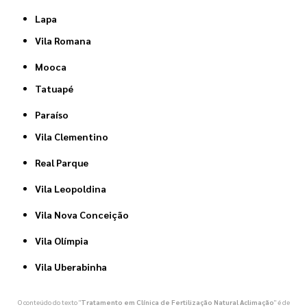
Lapa
Vila Romana
Mooca
Tatuapé
Paraíso
Vila Clementino
Real Parque
Vila Leopoldina
Vila Nova Conceição
Vila Olímpia
Vila Uberabinha
O conteúdo do texto "
Tratamento em Clínica de Fertilização Natural Aclimação
" é de