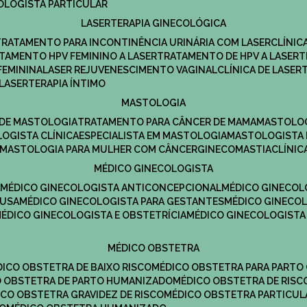
COLOGISTA PARTICULAR
LASERTERAPIA GINECOLÓGICA
TRATAMENTO PARA INCONTINÊNCIA URINÁRIA COM LASER
CLÍNI
ATAMENTO HPV FEMININO A LASER
TRATAMENTO DE HPV A LASER
FEMININA
LASER REJUVENESCIMENTO VAGINAL
CLÍNICA DE LASER
LASERTERAPIA ÍNTIMO
MASTOLOGIA
A DE MASTOLOGIA
TRATAMENTO PARA CÂNCER DE MAMA
MASTOLO
LOGISTA CLÍNICA
ESPECIALISTA EM MASTOLOGIA
MASTOLOGISTA
MASTOLOGIA PARA MULHER COM CÂNCER
GINECOMASTIA
CLÍNI
MÉDICO GINECOLOGISTA
A
MÉDICO GINECOLOGISTA ANTICONCEPCIONAL
MÉDICO GINECOL
AUSA
MÉDICO GINECOLOGISTA PARA GESTANTES
MÉDICO GINECO
MÉDICO GINECOLOGISTA E OBSTETRÍCIA
MÉDICO GINECOLOGISTA
MÉDICO OBSTETRA
ÉDICO OBSTETRA DE BAIXO RISCO
MÉDICO OBSTETRA PARA PARTO
CO OBSTETRA DE PARTO HUMANIZADO
MÉDICO OBSTETRA DE RISC
DICO OBSTETRA GRAVIDEZ DE RISCO
MÉDICO OBSTETRA PARTICUL