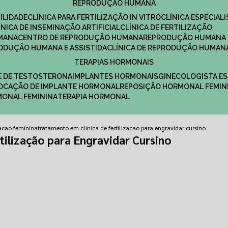
REPRODUÇÃO HUMANA
ILIDADE
CLÍNICA PARA FERTILIZAÇÃO IN VITRO
CLÍNICA ESPECI
LÍNICA DE INSEMINAÇÃO ARTIFICIAL
CLÍNICA DE FERTILIZAÇÃO
MANA
CENTRO DE REPRODUÇÃO HUMANA
REPRODUÇÃO HUMANA 
RODUÇÃO HUMANA E ASSISTIDA
CLÍNICA DE REPRODUÇÃO HUMAN
TERAPIAS HORMONAIS
E DE TESTOSTERONA
IMPLANTES HORMONAIS
GINECOLOGISTA E
OLOCAÇÃO DE IMPLANTE HORMONAL
REPOSIÇÃO HORMONAL FEMIN
RMONAL FEMININA
TERAPIA HORMONAL
izacao feminina
tratamento em clinica de fertilizacao para engravidar cursino
ilização para Engravidar Cursino