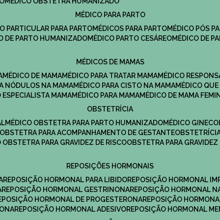
DO
MÉDICO OBSTETRA HUMANIZADO
MÉDICO PARA PARTO
CO PARTICULAR PARA PARTO
MÉDICOS PARA PARTO
MÉDICO PÓS P
CO DE PARTO HUMANIZADO
MÉDICO PARTO CESÁREO
MÉDICO DE P
MÉDICOS DE MAMAS
A
MÉDICO DE MAMA
MÉDICO PARA TRATAR MAMA
MÉDICO RESPONS
ARA NÓDULOS NA MAMA
MÉDICO PARA CISTO NA MAMA
MÉDICO QU
O ESPECIALISTA MAMA
MÉDICO PARA MAMA
MÉDICO DE MAMA FEMI
OBSTETRÍCIA
AL
MÉDICO OBSTETRA PARA PARTO HUMANIZADO
MÉDICO GINEC
OBSTETRA PARA ACOMPANHAMENTO DE GESTANTE
OBSTETRÍCI
O OBSTETRA PARA GRAVIDEZ DE RISCO
OBSTETRA PARA GRAVIDEZ
REPOSIÇÕES HORMONAIS
A
REPOSIÇÃO HORMONAL PARA LIBIDO
REPOSIÇÃO HORMONAL IM
A
REPOSIÇÃO HORMONAL GESTRINONA
REPOSIÇÃO HORMONAL N
REPOSIÇÃO HORMONAL DE PROGESTERONA
REPOSIÇÃO HORMONA
RONA
REPOSIÇÃO HORMONAL ADESIVO
REPOSIÇÃO HORMONAL M