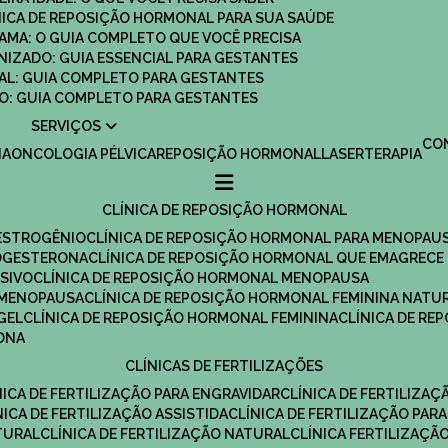
ÍNICA DE REPOSIÇÃO HORMONAL PARA SUA SAÚDE
MAMA: O GUIA COMPLETO QUE VOCÊ PRECISA
ANIZADO: GUIA ESSENCIAL PARA GESTANTES
MAL: GUIA COMPLETO PARA GESTANTES
SCO: GUIA COMPLETO PARA GESTANTES
SERVIÇOS
C
IA
ONCOLOGIA PÉLVICA
REPOSIÇÃO HORMONAL
LASERTERAPIA
CLÍNICA DE REPOSIÇÃO HORMONAL
 ESTROGÊNIO
CLÍNICA DE REPOSIÇÃO HORMONAL PARA MENOPAU
ROGESTERONA
CLÍNICA DE REPOSIÇÃO HORMONAL QUE EMAGRECE
ESIVO
CLÍNICA DE REPOSIÇÃO HORMONAL MENOPAUSA
A MENOPAUSA
CLÍNICA DE REPOSIÇÃO HORMONAL FEMININA NATU
GEL
CLÍNICA DE REPOSIÇÃO HORMONAL FEMININA
CLÍNICA DE R
RONA
CLÍNICAS DE FERTILIZAÇÕES
ÍNICA DE FERTILIZAÇÃO PARA ENGRAVIDAR
CLÍNICA DE FERTILIZA
ÍNICA DE FERTILIZAÇÃO ASSISTIDA
CLÍNICA DE FERTILIZAÇÃO PARA
TURAL
CLÍNICA DE FERTILIZAÇÃO NATURAL
CLÍNICA FERTILIZAÇÃ