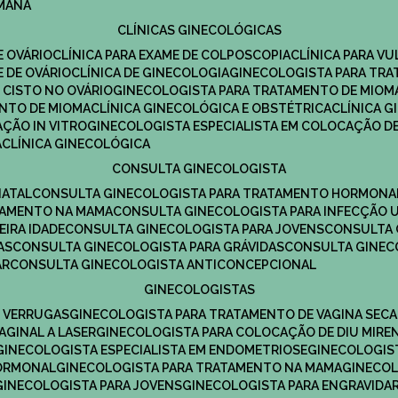
UMANA
CLÍNICAS GINECOLÓGICAS
E OVÁRIO
CLÍNICA PARA EXAME DE COLPOSCOPIA
CLÍNICA PARA V
E DE OVÁRIO
CLÍNICA DE GINECOLOGIA
GINECOLOGISTA PARA TR
 CISTO NO OVÁRIO
GINECOLOGISTA PARA TRATAMENTO DE MIOM
ENTO DE MIOMA
CLÍNICA GINECOLÓGICA E OBSTÉTRICA
CLÍNICA 
AÇÃO IN VITRO
GINECOLOGISTA ESPECIALISTA EM COLOCAÇÃO DE
A
CLÍNICA GINECOLÓGICA
CONSULTA GINECOLOGISTA
NATAL
CONSULTA GINECOLOGISTA PARA TRATAMENTO HORMONA
TAMENTO NA MAMA
CONSULTA GINECOLOGISTA PARA INFECÇÃO U
EIRA IDADE
CONSULTA GINECOLOGISTA PARA JOVENS
CONSULTA
AS
CONSULTA GINECOLOGISTA PARA GRÁVIDAS
CONSULTA GINEC
AR
CONSULTA GINECOLOGISTA ANTICONCEPCIONAL
GINECOLOGISTAS
E VERRUGAS
GINECOLOGISTA PARA TRATAMENTO DE VAGINA SECA
AGINAL A LASER
GINECOLOGISTA PARA COLOCAÇÃO DE DIU MIRE
GINECOLOGISTA ESPECIALISTA EM ENDOMETRIOSE
GINECOLOGI
HORMONAL
GINECOLOGISTA PARA TRATAMENTO NA MAMA
GINECO
GINECOLOGISTA PARA JOVENS
GINECOLOGISTA PARA ENGRAVIDA