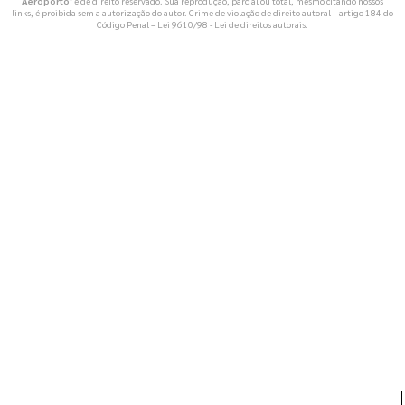
Aeroporto
" é de direito reservado. Sua reprodução, parcial ou total, mesmo citando nossos
links, é proibida sem a autorização do autor. Crime de violação de direito autoral – artigo 184 do
Código Penal –
Lei 9610/98 - Lei de direitos autorais
.