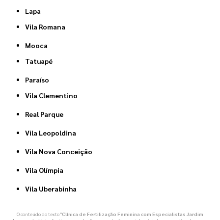
Lapa
Vila Romana
Mooca
Tatuapé
Paraíso
Vila Clementino
Real Parque
Vila Leopoldina
Vila Nova Conceição
Vila Olímpia
Vila Uberabinha
O conteúdo do texto "
Clínica de Fertilização Feminina com Especialistas Jardim