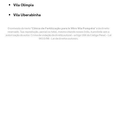
Vila Olímpia
Vila Uberabinha
O conteúdo do texto "
Clínica de Fertilização para In Vitro Vila Pompéia
" é de direito
reservado. Sua reprodução, parcial ou total, mesmo citando nossos links, é proibida sem a
autorização do autor. Crime de violação de direito autoral – artigo 184 do Código Penal –
Lei
9610/98 - Lei de direitos autorais
.