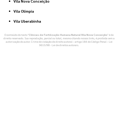
Vila Nova Conceição
Vila Olímpia
Vila Uberabinha
O conteúdo do texto "
Clínicas de Fertilização Humana Natural Vila Nova Conceição
" é de
direito reservado. Sua reprodução, parcial ou total, mesmo citando nossos links, é proibida sem a
autorização do autor. Crime de violação de direito autoral – artigo 184 do Código Penal –
Lei
9610/98 - Lei de direitos autorais
.