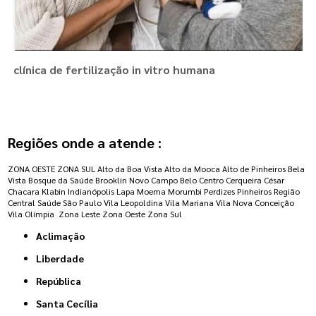
clínica de fertilização in vitro humana
Regiões onde a atende :
ZONA OESTE
ZONA SUL
Alto da Boa Vista
Alto da Mooca
Alto de Pinheiros
Bela
Vista
Bosque da Saúde
Brooklin Novo
Campo Belo
Centro
Cerqueira César
Chacara Klabin
Indianópolis
Lapa
Moema
Morumbi
Perdizes
Pinheiros
Região
Central
Saúde
São Paulo
Vila Leopoldina
Vila Mariana
Vila Nova Conceição
Vila Olímpia
Zona Leste
Zona Oeste
Zona Sul
Aclimação
Liberdade
República
Santa Cecília