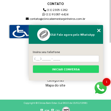
CONTATO
(11) 2305-1282
(11) 91087-6424
contato@clinicabemestarpinheiros.com.br
Olá! Fale agora pelo WhatsApp
MENU
Insira seu telefone
Home
Sobre nós
Blog
INICIAR CONVERSA
Serviços
Contato
Categorias
1
Mapa do site
Copyright © Clínica Bem Estar. (Lei 9610 de 19/02/1998)
HTML
CSS