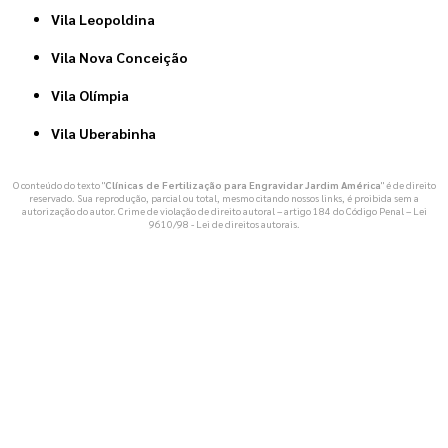
Vila Leopoldina
Vila Nova Conceição
Vila Olímpia
Vila Uberabinha
O conteúdo do texto "
Clínicas de Fertilização para Engravidar Jardim América
" é de direito
reservado. Sua reprodução, parcial ou total, mesmo citando nossos links, é proibida sem a
autorização do autor. Crime de violação de direito autoral – artigo 184 do Código Penal –
Lei
9610/98 - Lei de direitos autorais
.