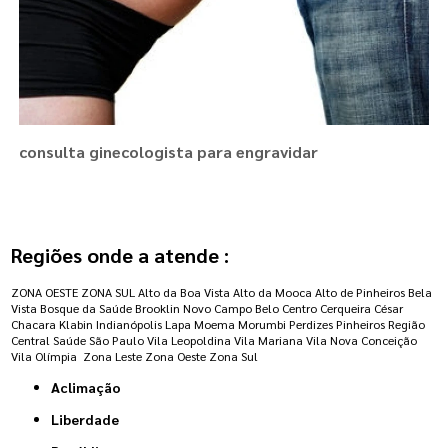
consulta ginecologista para engravidar
Regiões onde a atende :
ZONA OESTE
ZONA SUL
Alto da Boa Vista
Alto da Mooca
Alto de Pinheiros
Bela
Vista
Bosque da Saúde
Brooklin Novo
Campo Belo
Centro
Cerqueira César
Chacara Klabin
Indianópolis
Lapa
Moema
Morumbi
Perdizes
Pinheiros
Região
Central
Saúde
São Paulo
Vila Leopoldina
Vila Mariana
Vila Nova Conceição
Vila Olímpia
Zona Leste
Zona Oeste
Zona Sul
Aclimação
Liberdade