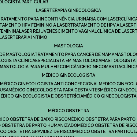
COLOGISTA PARTICULAR
LASERTERAPIA GINECOLÓGICA
TRATAMENTO PARA INCONTINÊNCIA URINÁRIA COM LASER
CLÍNI
ATAMENTO HPV FEMININO A LASER
TRATAMENTO DE HPV A LASER
FEMININA
LASER REJUVENESCIMENTO VAGINAL
CLÍNICA DE LASER
LASERTERAPIA ÍNTIMO
MASTOLOGIA
A DE MASTOLOGIA
TRATAMENTO PARA CÂNCER DE MAMA
MASTOLO
LOGISTA CLÍNICA
ESPECIALISTA EM MASTOLOGIA
MASTOLOGISTA
MASTOLOGIA PARA MULHER COM CÂNCER
GINECOMASTIA
CLÍNI
MÉDICO GINECOLOGISTA
A
MÉDICO GINECOLOGISTA ANTICONCEPCIONAL
MÉDICO GINECOL
AUSA
MÉDICO GINECOLOGISTA PARA GESTANTES
MÉDICO GINECO
MÉDICO GINECOLOGISTA E OBSTETRÍCIA
MÉDICO GINECOLOGISTA
MÉDICO OBSTETRA
ÉDICO OBSTETRA DE BAIXO RISCO
MÉDICO OBSTETRA PARA PARTO
CO OBSTETRA DE PARTO HUMANIZADO
MÉDICO OBSTETRA DE RISC
DICO OBSTETRA GRAVIDEZ DE RISCO
MÉDICO OBSTETRA PARTICUL