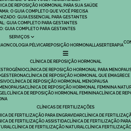
ÍNICA DE REPOSIÇÃO HORMONAL PARA SUA SAÚDE
MAMA: O GUIA COMPLETO QUE VOCÊ PRECISA
ANIZADO: GUIA ESSENCIAL PARA GESTANTES
MAL: GUIA COMPLETO PARA GESTANTES
SCO: GUIA COMPLETO PARA GESTANTES
SERVIÇOS
C
IA
ONCOLOGIA PÉLVICA
REPOSIÇÃO HORMONAL
LASERTERAPIA
CLÍNICA DE REPOSIÇÃO HORMONAL
 ESTROGÊNIO
CLÍNICA DE REPOSIÇÃO HORMONAL PARA MENOPAU
ROGESTERONA
CLÍNICA DE REPOSIÇÃO HORMONAL QUE EMAGRECE
ESIVO
CLÍNICA DE REPOSIÇÃO HORMONAL MENOPAUSA
A MENOPAUSA
CLÍNICA DE REPOSIÇÃO HORMONAL FEMININA NATU
GEL
CLÍNICA DE REPOSIÇÃO HORMONAL FEMININA
CLÍNICA DE R
RONA
CLÍNICAS DE FERTILIZAÇÕES
ÍNICA DE FERTILIZAÇÃO PARA ENGRAVIDAR
CLÍNICA DE FERTILIZA
ÍNICA DE FERTILIZAÇÃO ASSISTIDA
CLÍNICA DE FERTILIZAÇÃO PARA
TURAL
CLÍNICA DE FERTILIZAÇÃO NATURAL
CLÍNICA FERTILIZAÇÃ