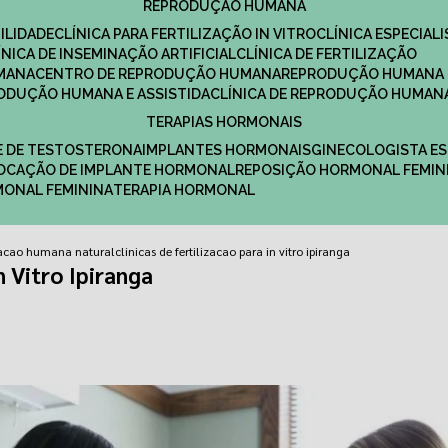
REPRODUÇÃO HUMANA
ILIDADE
CLÍNICA PARA FERTILIZAÇÃO IN VITRO
CLÍNICA ESPECI
LÍNICA DE INSEMINAÇÃO ARTIFICIAL
CLÍNICA DE FERTILIZAÇÃO
MANA
CENTRO DE REPRODUÇÃO HUMANA
REPRODUÇÃO HUMANA 
RODUÇÃO HUMANA E ASSISTIDA
CLÍNICA DE REPRODUÇÃO HUMAN
TERAPIAS HORMONAIS
E DE TESTOSTERONA
IMPLANTES HORMONAIS
GINECOLOGISTA E
OLOCAÇÃO DE IMPLANTE HORMONAL
REPOSIÇÃO HORMONAL FEMIN
RMONAL FEMININA
TERAPIA HORMONAL
lizacao humana natural
clinicas de fertilizacao para in vitro ipiranga
n Vitro Ipiranga