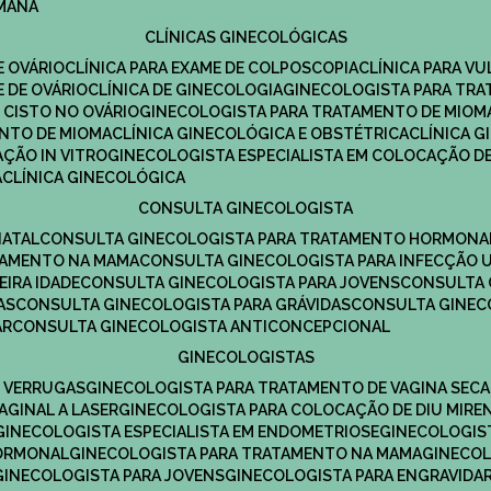
UMANA
CLÍNICAS GINECOLÓGICAS
E OVÁRIO
CLÍNICA PARA EXAME DE COLPOSCOPIA
CLÍNICA PARA V
E DE OVÁRIO
CLÍNICA DE GINECOLOGIA
GINECOLOGISTA PARA TR
 CISTO NO OVÁRIO
GINECOLOGISTA PARA TRATAMENTO DE MIOM
ENTO DE MIOMA
CLÍNICA GINECOLÓGICA E OBSTÉTRICA
CLÍNICA 
AÇÃO IN VITRO
GINECOLOGISTA ESPECIALISTA EM COLOCAÇÃO DE
A
CLÍNICA GINECOLÓGICA
CONSULTA GINECOLOGISTA
NATAL
CONSULTA GINECOLOGISTA PARA TRATAMENTO HORMONA
TAMENTO NA MAMA
CONSULTA GINECOLOGISTA PARA INFECÇÃO U
EIRA IDADE
CONSULTA GINECOLOGISTA PARA JOVENS
CONSULTA
AS
CONSULTA GINECOLOGISTA PARA GRÁVIDAS
CONSULTA GINEC
AR
CONSULTA GINECOLOGISTA ANTICONCEPCIONAL
GINECOLOGISTAS
E VERRUGAS
GINECOLOGISTA PARA TRATAMENTO DE VAGINA SECA
AGINAL A LASER
GINECOLOGISTA PARA COLOCAÇÃO DE DIU MIRE
GINECOLOGISTA ESPECIALISTA EM ENDOMETRIOSE
GINECOLOGI
HORMONAL
GINECOLOGISTA PARA TRATAMENTO NA MAMA
GINECO
GINECOLOGISTA PARA JOVENS
GINECOLOGISTA PARA ENGRAVIDA