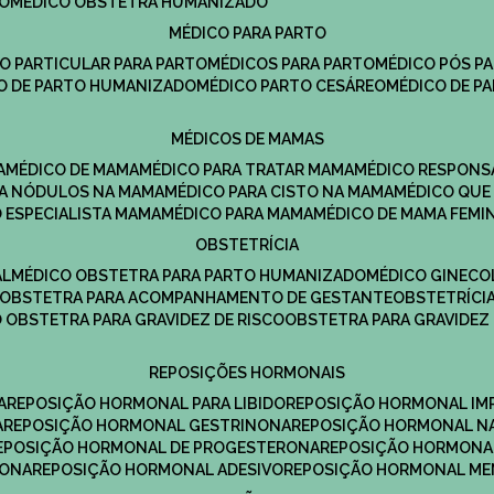
DO
MÉDICO OBSTETRA HUMANIZADO
MÉDICO PARA PARTO
CO PARTICULAR PARA PARTO
MÉDICOS PARA PARTO
MÉDICO PÓS P
CO DE PARTO HUMANIZADO
MÉDICO PARTO CESÁREO
MÉDICO DE P
MÉDICOS DE MAMAS
A
MÉDICO DE MAMA
MÉDICO PARA TRATAR MAMA
MÉDICO RESPONS
ARA NÓDULOS NA MAMA
MÉDICO PARA CISTO NA MAMA
MÉDICO QU
O ESPECIALISTA MAMA
MÉDICO PARA MAMA
MÉDICO DE MAMA FEMI
OBSTETRÍCIA
AL
MÉDICO OBSTETRA PARA PARTO HUMANIZADO
MÉDICO GINEC
OBSTETRA PARA ACOMPANHAMENTO DE GESTANTE
OBSTETRÍCI
O OBSTETRA PARA GRAVIDEZ DE RISCO
OBSTETRA PARA GRAVIDEZ
REPOSIÇÕES HORMONAIS
A
REPOSIÇÃO HORMONAL PARA LIBIDO
REPOSIÇÃO HORMONAL IM
A
REPOSIÇÃO HORMONAL GESTRINONA
REPOSIÇÃO HORMONAL N
REPOSIÇÃO HORMONAL DE PROGESTERONA
REPOSIÇÃO HORMONA
RONA
REPOSIÇÃO HORMONAL ADESIVO
REPOSIÇÃO HORMONAL M