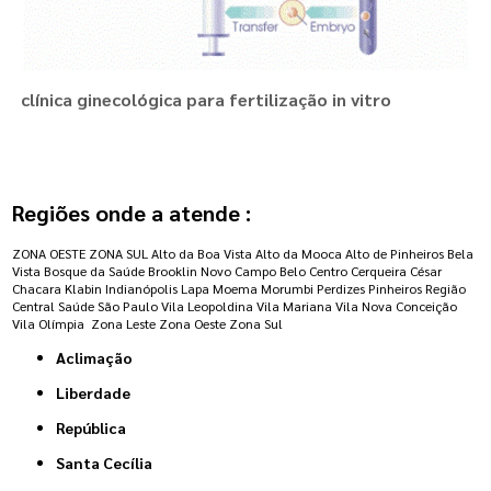
clínica ginecológica para fertilização in vitro
Regiões onde a atende :
ZONA OESTE
ZONA SUL
Alto da Boa Vista
Alto da Mooca
Alto de Pinheiros
Bela
Vista
Bosque da Saúde
Brooklin Novo
Campo Belo
Centro
Cerqueira César
Chacara Klabin
Indianópolis
Lapa
Moema
Morumbi
Perdizes
Pinheiros
Região
Central
Saúde
São Paulo
Vila Leopoldina
Vila Mariana
Vila Nova Conceição
Vila Olímpia
Zona Leste
Zona Oeste
Zona Sul
Aclimação
Liberdade
República
Santa Cecília