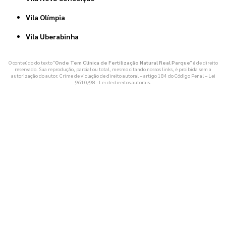
Vila Olímpia
Vila Uberabinha
O conteúdo do texto "
Onde Tem Clínica de Fertilização Natural Real Parque
" é de direito
reservado. Sua reprodução, parcial ou total, mesmo citando nossos links, é proibida sem a
autorização do autor. Crime de violação de direito autoral – artigo 184 do Código Penal –
Lei
9610/98 - Lei de direitos autorais
.