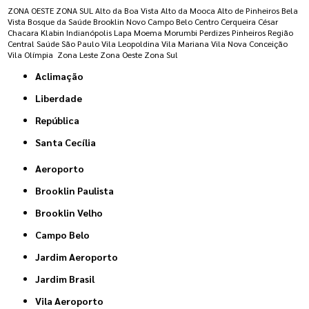
ZONA OESTE
ZONA SUL
Alto da Boa Vista
Alto da Mooca
Alto de Pinheiros
Bela
Vista
Bosque da Saúde
Brooklin Novo
Campo Belo
Centro
Cerqueira César
Chacara Klabin
Indianópolis
Lapa
Moema
Morumbi
Perdizes
Pinheiros
Região
Central
Saúde
São Paulo
Vila Leopoldina
Vila Mariana
Vila Nova Conceição
Vila Olímpia
Zona Leste
Zona Oeste
Zona Sul
Aclimação
Liberdade
República
Santa Cecília
Aeroporto
Brooklin Paulista
Brooklin Velho
Campo Belo
Jardim Aeroporto
Jardim Brasil
Vila Aeroporto