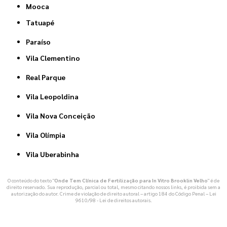
Mooca
Tatuapé
Paraíso
Vila Clementino
Real Parque
Vila Leopoldina
Vila Nova Conceição
Vila Olímpia
Vila Uberabinha
O conteúdo do texto "
Onde Tem Clínica de Fertilização para In Vitro Brooklin Velho
" é de
direito reservado. Sua reprodução, parcial ou total, mesmo citando nossos links, é proibida sem a
autorização do autor. Crime de violação de direito autoral – artigo 184 do Código Penal –
Lei
9610/98 - Lei de direitos autorais
.