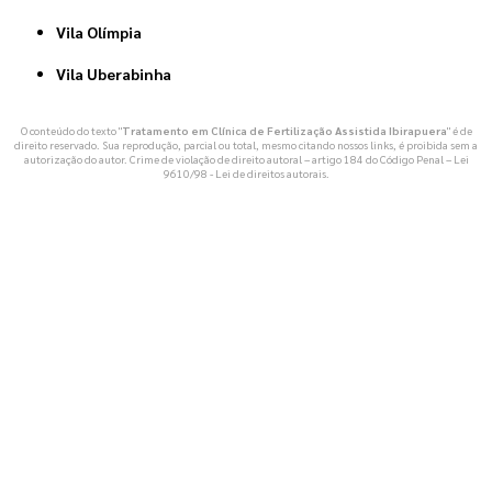
Vila Olímpia
Vila Uberabinha
O conteúdo do texto "
Tratamento em Clínica de Fertilização Assistida Ibirapuera
" é de
direito reservado. Sua reprodução, parcial ou total, mesmo citando nossos links, é proibida sem a
autorização do autor. Crime de violação de direito autoral – artigo 184 do Código Penal –
Lei
9610/98 - Lei de direitos autorais
.