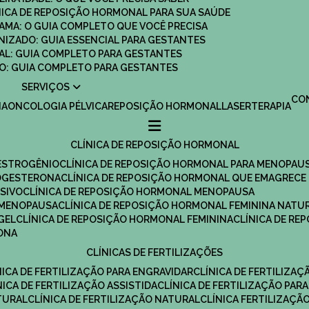
ÍNICA DE REPOSIÇÃO HORMONAL PARA SUA SAÚDE
MAMA: O GUIA COMPLETO QUE VOCÊ PRECISA
ANIZADO: GUIA ESSENCIAL PARA GESTANTES
MAL: GUIA COMPLETO PARA GESTANTES
SCO: GUIA COMPLETO PARA GESTANTES
SERVIÇOS
C
IA
ONCOLOGIA PÉLVICA
REPOSIÇÃO HORMONAL
LASERTERAPIA
CLÍNICA DE REPOSIÇÃO HORMONAL
 ESTROGÊNIO
CLÍNICA DE REPOSIÇÃO HORMONAL PARA MENOPAU
ROGESTERONA
CLÍNICA DE REPOSIÇÃO HORMONAL QUE EMAGRECE
ESIVO
CLÍNICA DE REPOSIÇÃO HORMONAL MENOPAUSA
A MENOPAUSA
CLÍNICA DE REPOSIÇÃO HORMONAL FEMININA NATU
GEL
CLÍNICA DE REPOSIÇÃO HORMONAL FEMININA
CLÍNICA DE R
RONA
CLÍNICAS DE FERTILIZAÇÕES
ÍNICA DE FERTILIZAÇÃO PARA ENGRAVIDAR
CLÍNICA DE FERTILIZA
ÍNICA DE FERTILIZAÇÃO ASSISTIDA
CLÍNICA DE FERTILIZAÇÃO PARA
TURAL
CLÍNICA DE FERTILIZAÇÃO NATURAL
CLÍNICA FERTILIZAÇÃ