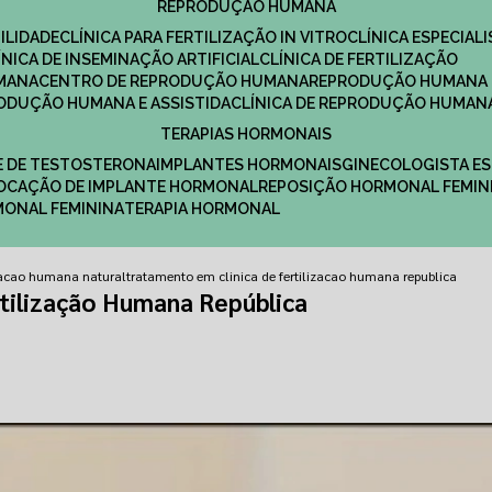
REPRODUÇÃO HUMANA
ILIDADE
CLÍNICA PARA FERTILIZAÇÃO IN VITRO
CLÍNICA ESPECI
LÍNICA DE INSEMINAÇÃO ARTIFICIAL
CLÍNICA DE FERTILIZAÇÃO
MANA
CENTRO DE REPRODUÇÃO HUMANA
REPRODUÇÃO HUMANA 
RODUÇÃO HUMANA E ASSISTIDA
CLÍNICA DE REPRODUÇÃO HUMAN
TERAPIAS HORMONAIS
E DE TESTOSTERONA
IMPLANTES HORMONAIS
GINECOLOGISTA E
OLOCAÇÃO DE IMPLANTE HORMONAL
REPOSIÇÃO HORMONAL FEMIN
RMONAL FEMININA
TERAPIA HORMONAL
lizacao humana natural
tratamento em clinica de fertilizacao humana republica
tilização Humana República