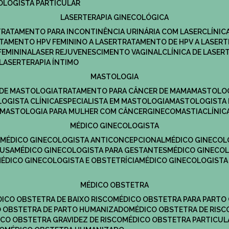
COLOGISTA PARTICULAR
LASERTERAPIA GINECOLÓGICA
TRATAMENTO PARA INCONTINÊNCIA URINÁRIA COM LASER
CLÍNI
ATAMENTO HPV FEMININO A LASER
TRATAMENTO DE HPV A LASER
FEMININA
LASER REJUVENESCIMENTO VAGINAL
CLÍNICA DE LASER
LASERTERAPIA ÍNTIMO
MASTOLOGIA
A DE MASTOLOGIA
TRATAMENTO PARA CÂNCER DE MAMA
MASTOLO
LOGISTA CLÍNICA
ESPECIALISTA EM MASTOLOGIA
MASTOLOGISTA
MASTOLOGIA PARA MULHER COM CÂNCER
GINECOMASTIA
CLÍNI
MÉDICO GINECOLOGISTA
A
MÉDICO GINECOLOGISTA ANTICONCEPCIONAL
MÉDICO GINECOL
AUSA
MÉDICO GINECOLOGISTA PARA GESTANTES
MÉDICO GINECO
MÉDICO GINECOLOGISTA E OBSTETRÍCIA
MÉDICO GINECOLOGISTA
MÉDICO OBSTETRA
ÉDICO OBSTETRA DE BAIXO RISCO
MÉDICO OBSTETRA PARA PARTO
CO OBSTETRA DE PARTO HUMANIZADO
MÉDICO OBSTETRA DE RISC
DICO OBSTETRA GRAVIDEZ DE RISCO
MÉDICO OBSTETRA PARTICUL