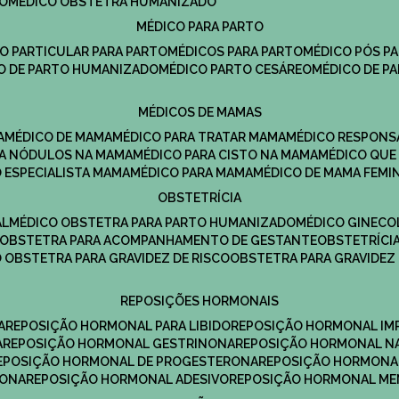
DO
MÉDICO OBSTETRA HUMANIZADO
MÉDICO PARA PARTO
CO PARTICULAR PARA PARTO
MÉDICOS PARA PARTO
MÉDICO PÓS P
CO DE PARTO HUMANIZADO
MÉDICO PARTO CESÁREO
MÉDICO DE P
MÉDICOS DE MAMAS
A
MÉDICO DE MAMA
MÉDICO PARA TRATAR MAMA
MÉDICO RESPONS
ARA NÓDULOS NA MAMA
MÉDICO PARA CISTO NA MAMA
MÉDICO QU
O ESPECIALISTA MAMA
MÉDICO PARA MAMA
MÉDICO DE MAMA FEMI
OBSTETRÍCIA
AL
MÉDICO OBSTETRA PARA PARTO HUMANIZADO
MÉDICO GINEC
OBSTETRA PARA ACOMPANHAMENTO DE GESTANTE
OBSTETRÍCI
O OBSTETRA PARA GRAVIDEZ DE RISCO
OBSTETRA PARA GRAVIDEZ
REPOSIÇÕES HORMONAIS
A
REPOSIÇÃO HORMONAL PARA LIBIDO
REPOSIÇÃO HORMONAL IM
A
REPOSIÇÃO HORMONAL GESTRINONA
REPOSIÇÃO HORMONAL N
REPOSIÇÃO HORMONAL DE PROGESTERONA
REPOSIÇÃO HORMONA
RONA
REPOSIÇÃO HORMONAL ADESIVO
REPOSIÇÃO HORMONAL M