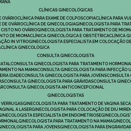
UMANA
CLÍNICAS GINECOLÓGICAS
E OVÁRIO
CLÍNICA PARA EXAME DE COLPOSCOPIA
CLÍNICA PARA V
E DE OVÁRIO
CLÍNICA DE GINECOLOGIA
GINECOLOGISTA PARA TR
 CISTO NO OVÁRIO
GINECOLOGISTA PARA TRATAMENTO DE MIOM
ENTO DE MIOMA
CLÍNICA GINECOLÓGICA E OBSTÉTRICA
CLÍNICA 
AÇÃO IN VITRO
GINECOLOGISTA ESPECIALISTA EM COLOCAÇÃO DE
A
CLÍNICA GINECOLÓGICA
CONSULTA GINECOLOGISTA
NATAL
CONSULTA GINECOLOGISTA PARA TRATAMENTO HORMONA
TAMENTO NA MAMA
CONSULTA GINECOLOGISTA PARA INFECÇÃO U
EIRA IDADE
CONSULTA GINECOLOGISTA PARA JOVENS
CONSULTA
AS
CONSULTA GINECOLOGISTA PARA GRÁVIDAS
CONSULTA GINEC
AR
CONSULTA GINECOLOGISTA ANTICONCEPCIONAL
GINECOLOGISTAS
E VERRUGAS
GINECOLOGISTA PARA TRATAMENTO DE VAGINA SECA
AGINAL A LASER
GINECOLOGISTA PARA COLOCAÇÃO DE DIU MIRE
GINECOLOGISTA ESPECIALISTA EM ENDOMETRIOSE
GINECOLOGI
HORMONAL
GINECOLOGISTA PARA TRATAMENTO NA MAMA
GINECO
GINECOLOGISTA PARA JOVENS
GINECOLOGISTA PARA ENGRAVIDA