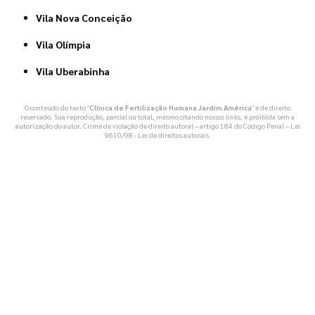
Vila Nova Conceição
Vila Olímpia
Vila Uberabinha
O conteúdo do texto "
Clínica de Fertilização Humana Jardim América
" é de direito
reservado. Sua reprodução, parcial ou total, mesmo citando nossos links, é proibida sem a
autorização do autor. Crime de violação de direito autoral – artigo 184 do Código Penal –
Lei
9610/98 - Lei de direitos autorais
.