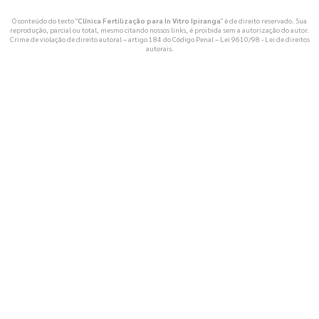
O conteúdo do texto "
Clínica Fertilização para In Vitro Ipiranga
" é de direito reservado. Sua
reprodução, parcial ou total, mesmo citando nossos links, é proibida sem a autorização do autor.
Crime de violação de direito autoral – artigo 184 do Código Penal –
Lei 9610/98 - Lei de direitos
autorais
.