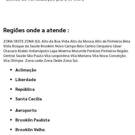
Regiões onde a atende :
ZONA OESTE
ZONA SUL
Alto da Boa Vista
Alto da Mooca
Alto de Pinheiros
Bela
Vista
Bosque da Saúde
Brooklin Novo
Campo Belo
Centro
Cerqueira César
Chacara Klabin
Indianópolis
Lapa
Moema
Morumbi
Perdizes
Pinheiros
Região
Central
Saúde
São Paulo
Vila Leopoldina
Vila Mariana
Vila Nova Conceição
Vila Olímpia
Zona Leste
Zona Oeste
Zona Sul
Aclimação
Liberdade
República
Santa Cecília
Aeroporto
Brooklin Paulista
Brooklin Velho