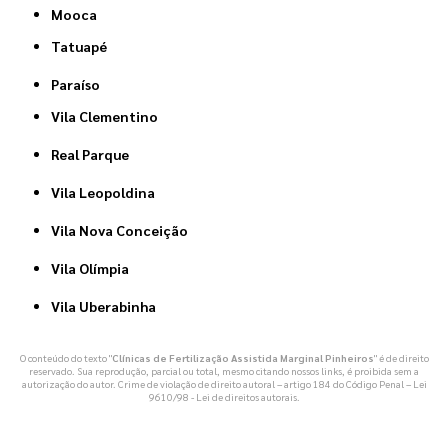
Mooca
Tatuapé
Paraíso
Vila Clementino
Real Parque
Vila Leopoldina
Vila Nova Conceição
Vila Olímpia
Vila Uberabinha
O conteúdo do texto "
Clínicas de Fertilização Assistida Marginal Pinheiros
" é de direito
reservado. Sua reprodução, parcial ou total, mesmo citando nossos links, é proibida sem a
autorização do autor. Crime de violação de direito autoral – artigo 184 do Código Penal –
Lei
9610/98 - Lei de direitos autorais
.