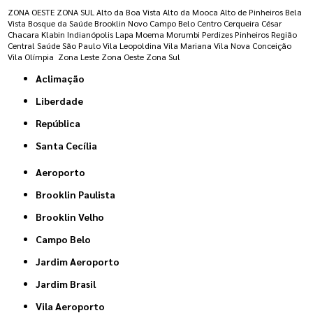
ZONA OESTE
ZONA SUL
Alto da Boa Vista
Alto da Mooca
Alto de Pinheiros
Bela
Vista
Bosque da Saúde
Brooklin Novo
Campo Belo
Centro
Cerqueira César
Chacara Klabin
Indianópolis
Lapa
Moema
Morumbi
Perdizes
Pinheiros
Região
Central
Saúde
São Paulo
Vila Leopoldina
Vila Mariana
Vila Nova Conceição
Vila Olímpia
Zona Leste
Zona Oeste
Zona Sul
Aclimação
Liberdade
República
Santa Cecília
Aeroporto
Brooklin Paulista
Brooklin Velho
Campo Belo
Jardim Aeroporto
Jardim Brasil
Vila Aeroporto