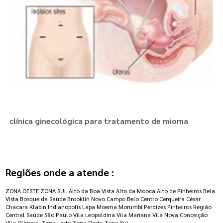
clínica ginecológica para tratamento de mioma
Regiões onde a atende :
ZONA OESTE
ZONA SUL
Alto da Boa Vista
Alto da Mooca
Alto de Pinheiros
Bela
Vista
Bosque da Saúde
Brooklin Novo
Campo Belo
Centro
Cerqueira César
Chacara Klabin
Indianópolis
Lapa
Moema
Morumbi
Perdizes
Pinheiros
Região
Central
Saúde
São Paulo
Vila Leopoldina
Vila Mariana
Vila Nova Conceição
Vila Olímpia
Zona Leste
Zona Oeste
Zona Sul