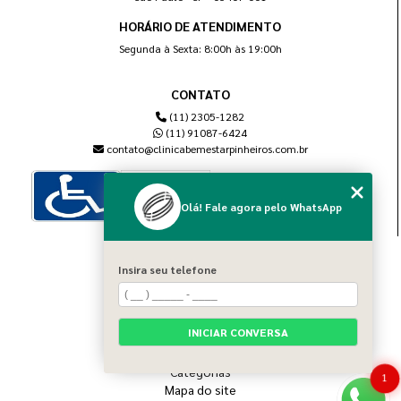
HORÁRIO DE ATENDIMENTO
Segunda à Sexta: 8:00h às 19:00h
CONTATO
(11) 2305-1282
(11) 91087-6424
contato@clinicabemestarpinheiros.com.br
Olá! Fale agora pelo WhatsApp
MENU
Insira seu telefone
Home
Sobre nós
Blog
INICIAR CONVERSA
Serviços
Contato
Categorias
1
Mapa do site