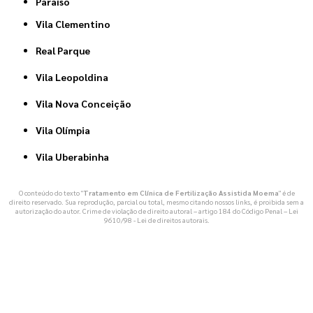
Paraíso
Vila Clementino
Real Parque
Vila Leopoldina
Vila Nova Conceição
Vila Olímpia
Vila Uberabinha
O conteúdo do texto "
Tratamento em Clínica de Fertilização Assistida Moema
" é de
direito reservado. Sua reprodução, parcial ou total, mesmo citando nossos links, é proibida sem a
autorização do autor. Crime de violação de direito autoral – artigo 184 do Código Penal –
Lei
9610/98 - Lei de direitos autorais
.