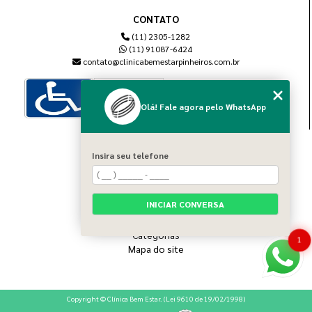
CONTATO
(11) 2305-1282
(11) 91087-6424
contato@clinicabemestarpinheiros.com.br
Olá! Fale agora pelo WhatsApp
MENU
Insira seu telefone
Home
Sobre nós
Blog
INICIAR CONVERSA
Serviços
Contato
Categorias
1
Mapa do site
Copyright © Clínica Bem Estar. (Lei 9610 de 19/02/1998)