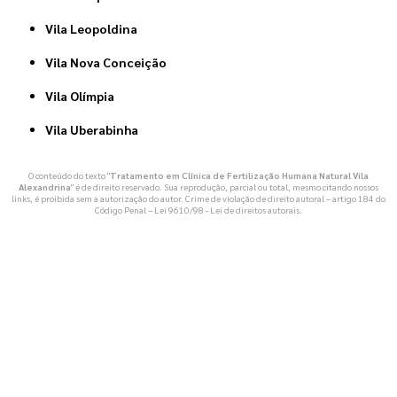
Vila Leopoldina
Vila Nova Conceição
Vila Olímpia
Vila Uberabinha
O conteúdo do texto "
Tratamento em Clínica de Fertilização Humana Natural Vila
Alexandrina
" é de direito reservado. Sua reprodução, parcial ou total, mesmo citando nossos
links, é proibida sem a autorização do autor. Crime de violação de direito autoral – artigo 184 do
Código Penal –
Lei 9610/98 - Lei de direitos autorais
.