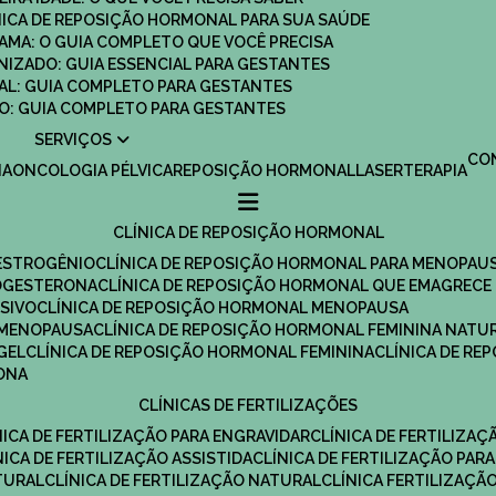
ÍNICA DE REPOSIÇÃO HORMONAL PARA SUA SAÚDE
MAMA: O GUIA COMPLETO QUE VOCÊ PRECISA
ANIZADO: GUIA ESSENCIAL PARA GESTANTES
MAL: GUIA COMPLETO PARA GESTANTES
SCO: GUIA COMPLETO PARA GESTANTES
SERVIÇOS
C
IA
ONCOLOGIA PÉLVICA
REPOSIÇÃO HORMONAL
LASERTERAPIA
CLÍNICA DE REPOSIÇÃO HORMONAL
 ESTROGÊNIO
CLÍNICA DE REPOSIÇÃO HORMONAL PARA MENOPAU
ROGESTERONA
CLÍNICA DE REPOSIÇÃO HORMONAL QUE EMAGRECE
ESIVO
CLÍNICA DE REPOSIÇÃO HORMONAL MENOPAUSA
A MENOPAUSA
CLÍNICA DE REPOSIÇÃO HORMONAL FEMININA NATU
GEL
CLÍNICA DE REPOSIÇÃO HORMONAL FEMININA
CLÍNICA DE R
RONA
CLÍNICAS DE FERTILIZAÇÕES
ÍNICA DE FERTILIZAÇÃO PARA ENGRAVIDAR
CLÍNICA DE FERTILIZA
ÍNICA DE FERTILIZAÇÃO ASSISTIDA
CLÍNICA DE FERTILIZAÇÃO PARA
TURAL
CLÍNICA DE FERTILIZAÇÃO NATURAL
CLÍNICA FERTILIZAÇÃ