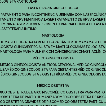
COLOGISTA PARTICULAR
LASERTERAPIA GINECOLÓGICA
TRATAMENTO PARA INCONTINÊNCIA URINÁRIA COM LASER
CLÍNI
ATAMENTO HPV FEMININO A LASER
TRATAMENTO DE HPV A LASER
FEMININA
LASER REJUVENESCIMENTO VAGINAL
CLÍNICA DE LASER
LASERTERAPIA ÍNTIMO
MASTOLOGIA
A DE MASTOLOGIA
TRATAMENTO PARA CÂNCER DE MAMA
MASTOLO
LOGISTA CLÍNICA
ESPECIALISTA EM MASTOLOGIA
MASTOLOGISTA
MASTOLOGIA PARA MULHER COM CÂNCER
GINECOMASTIA
CLÍNI
MÉDICO GINECOLOGISTA
A
MÉDICO GINECOLOGISTA ANTICONCEPCIONAL
MÉDICO GINECOL
AUSA
MÉDICO GINECOLOGISTA PARA GESTANTES
MÉDICO GINECO
MÉDICO GINECOLOGISTA E OBSTETRÍCIA
MÉDICO GINECOLOGISTA
MÉDICO OBSTETRA
ÉDICO OBSTETRA DE BAIXO RISCO
MÉDICO OBSTETRA PARA PARTO
CO OBSTETRA DE PARTO HUMANIZADO
MÉDICO OBSTETRA DE RISC
DICO OBSTETRA GRAVIDEZ DE RISCO
MÉDICO OBSTETRA PARTICUL