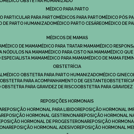
DO
MÉDICO OBSTETRA HUMANIZADO
MÉDICO PARA PARTO
CO PARTICULAR PARA PARTO
MÉDICOS PARA PARTO
MÉDICO PÓS P
CO DE PARTO HUMANIZADO
MÉDICO PARTO CESÁREO
MÉDICO DE P
MÉDICOS DE MAMAS
A
MÉDICO DE MAMA
MÉDICO PARA TRATAR MAMA
MÉDICO RESPONS
ARA NÓDULOS NA MAMA
MÉDICO PARA CISTO NA MAMA
MÉDICO QU
O ESPECIALISTA MAMA
MÉDICO PARA MAMA
MÉDICO DE MAMA FEMI
OBSTETRÍCIA
AL
MÉDICO OBSTETRA PARA PARTO HUMANIZADO
MÉDICO GINEC
OBSTETRA PARA ACOMPANHAMENTO DE GESTANTE
OBSTETRÍCI
O OBSTETRA PARA GRAVIDEZ DE RISCO
OBSTETRA PARA GRAVIDEZ
REPOSIÇÕES HORMONAIS
A
REPOSIÇÃO HORMONAL PARA LIBIDO
REPOSIÇÃO HORMONAL IM
A
REPOSIÇÃO HORMONAL GESTRINONA
REPOSIÇÃO HORMONAL N
REPOSIÇÃO HORMONAL DE PROGESTERONA
REPOSIÇÃO HORMONA
RONA
REPOSIÇÃO HORMONAL ADESIVO
REPOSIÇÃO HORMONAL M