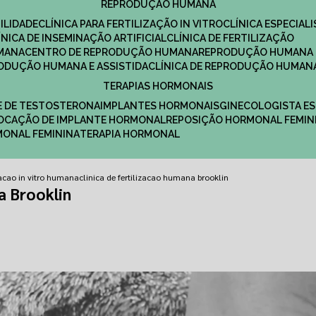
REPRODUÇÃO HUMANA
ILIDADE
CLÍNICA PARA FERTILIZAÇÃO IN VITRO
CLÍNICA ESPECI
LÍNICA DE INSEMINAÇÃO ARTIFICIAL
CLÍNICA DE FERTILIZAÇÃO
MANA
CENTRO DE REPRODUÇÃO HUMANA
REPRODUÇÃO HUMANA 
RODUÇÃO HUMANA E ASSISTIDA
CLÍNICA DE REPRODUÇÃO HUMAN
TERAPIAS HORMONAIS
E DE TESTOSTERONA
IMPLANTES HORMONAIS
GINECOLOGISTA E
OLOCAÇÃO DE IMPLANTE HORMONAL
REPOSIÇÃO HORMONAL FEMIN
RMONAL FEMININA
TERAPIA HORMONAL
izacao in vitro humana
clinica de fertilizacao humana brooklin
a Brooklin