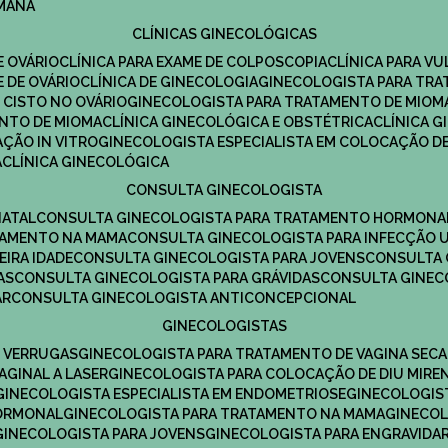
UMANA
CLÍNICAS GINECOLÓGICAS
E OVÁRIO
CLÍNICA PARA EXAME DE COLPOSCOPIA
CLÍNICA PARA V
E DE OVÁRIO
CLÍNICA DE GINECOLOGIA
GINECOLOGISTA PARA TR
 CISTO NO OVÁRIO
GINECOLOGISTA PARA TRATAMENTO DE MIOM
ENTO DE MIOMA
CLÍNICA GINECOLÓGICA E OBSTÉTRICA
CLÍNICA 
AÇÃO IN VITRO
GINECOLOGISTA ESPECIALISTA EM COLOCAÇÃO DE
A
CLÍNICA GINECOLÓGICA
CONSULTA GINECOLOGISTA
NATAL
CONSULTA GINECOLOGISTA PARA TRATAMENTO HORMONA
TAMENTO NA MAMA
CONSULTA GINECOLOGISTA PARA INFECÇÃO U
EIRA IDADE
CONSULTA GINECOLOGISTA PARA JOVENS
CONSULTA
AS
CONSULTA GINECOLOGISTA PARA GRÁVIDAS
CONSULTA GINEC
AR
CONSULTA GINECOLOGISTA ANTICONCEPCIONAL
GINECOLOGISTAS
E VERRUGAS
GINECOLOGISTA PARA TRATAMENTO DE VAGINA SECA
AGINAL A LASER
GINECOLOGISTA PARA COLOCAÇÃO DE DIU MIRE
GINECOLOGISTA ESPECIALISTA EM ENDOMETRIOSE
GINECOLOGI
HORMONAL
GINECOLOGISTA PARA TRATAMENTO NA MAMA
GINECO
GINECOLOGISTA PARA JOVENS
GINECOLOGISTA PARA ENGRAVIDA