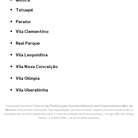
Tatuapé
Paraíso
Vila Clementino
Real Parque
Vila Leopoldina
Vila Nova Conceição
Vila Olímpia
Vila Uberabinha
O conteúdo do texto "
Clínica de Fertilização Humana Natural com Especialistas Alto da
Mooca
" é de direito reservado. Sua reprodução, parcial ou total, mesmo citando nossos links, é
proibida sem a autorização do autor. Crime de violação de direito autoral – artigo 184 do Código
Penal –
Lei 9610/98 - Lei de direitos autorais
.