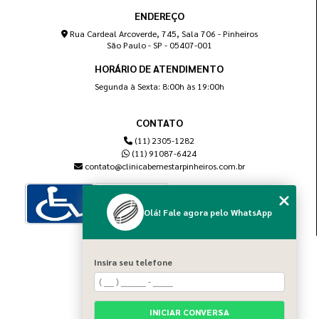
ENDEREÇO
Rua Cardeal Arcoverde, 745, Sala 706 - Pinheiros
São Paulo - SP - 05407-001
HORÁRIO DE ATENDIMENTO
Segunda à Sexta: 8:00h às 19:00h
CONTATO
(11) 2305-1282
(11) 91087-6424
contato@clinicabemestarpinheiros.com.br
Olá! Fale agora pelo WhatsApp
MENU
Insira seu telefone
Home
Sobre nós
Blog
INICIAR CONVERSA
Serviços