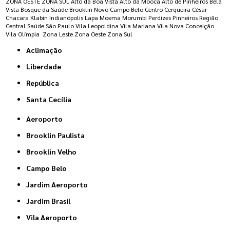
ZONA OESTE
ZONA SUL
Alto da Boa Vista
Alto da Mooca
Alto de Pinheiros
Bela
Vista
Bosque da Saúde
Brooklin Novo
Campo Belo
Centro
Cerqueira César
Chacara Klabin
Indianópolis
Lapa
Moema
Morumbi
Perdizes
Pinheiros
Região
Central
Saúde
São Paulo
Vila Leopoldina
Vila Mariana
Vila Nova Conceição
Vila Olímpia
Zona Leste
Zona Oeste
Zona Sul
Aclimação
Liberdade
República
Santa Cecília
Aeroporto
Brooklin Paulista
Brooklin Velho
Campo Belo
Jardim Aeroporto
Jardim Brasil
Vila Aeroporto