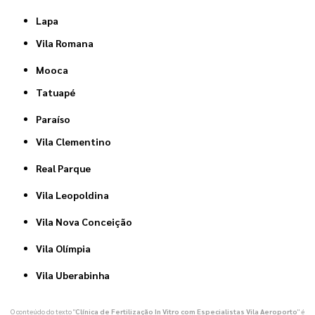
Lapa
Vila Romana
Mooca
Tatuapé
Paraíso
Vila Clementino
Real Parque
Vila Leopoldina
Vila Nova Conceição
Vila Olímpia
Vila Uberabinha
O conteúdo do texto "
Clínica de Fertilização In Vitro com Especialistas Vila Aeroporto
" é