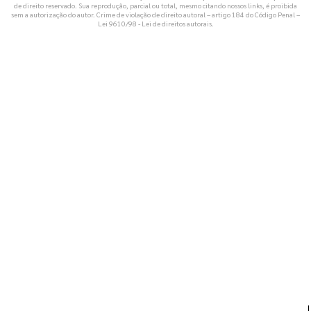
de direito reservado. Sua reprodução, parcial ou total, mesmo citando nossos links, é proibida
sem a autorização do autor. Crime de violação de direito autoral – artigo 184 do Código Penal –
Lei 9610/98 - Lei de direitos autorais
.