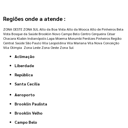
Regiões onde a atende :
ZONA OESTE
ZONA SUL
Alto da Boa Vista
Alto da Mooca
Alto de Pinheiros
Bela
Vista
Bosque da Saúde
Brooklin Novo
Campo Belo
Centro
Cerqueira César
Chacara Klabin
Indianópolis
Lapa
Moema
Morumbi
Perdizes
Pinheiros
Região
Central
Saúde
São Paulo
Vila Leopoldina
Vila Mariana
Vila Nova Conceição
Vila Olímpia
Zona Leste
Zona Oeste
Zona Sul
Aclimação
Liberdade
República
Santa Cecília
Aeroporto
Brooklin Paulista
Brooklin Velho
Campo Belo