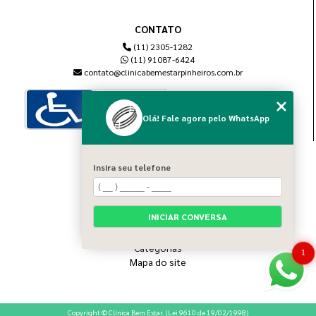
CONTATO
(11) 2305-1282
(11) 91087-6424
contato@clinicabemestarpinheiros.com.br
Olá! Fale agora pelo WhatsApp
MENU
Insira seu telefone
Home
Sobre nós
Blog
INICIAR CONVERSA
Serviços
Contato
Categorias
1
Mapa do site
Copyright © Clínica Bem Estar. (Lei 9610 de 19/02/1998)