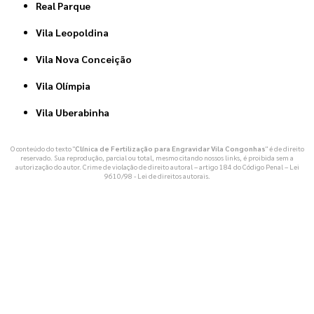
Real Parque
Vila Leopoldina
Vila Nova Conceição
Vila Olímpia
Vila Uberabinha
O conteúdo do texto "
Clínica de Fertilização para Engravidar Vila Congonhas
" é de direito
reservado. Sua reprodução, parcial ou total, mesmo citando nossos links, é proibida sem a
autorização do autor. Crime de violação de direito autoral – artigo 184 do Código Penal –
Lei
9610/98 - Lei de direitos autorais
.