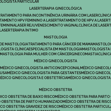
COLOGISTA PARTICULAR
LASERTERAPIA GINECOLÓGICA
TRATAMENTO PARA INCONTINÊNCIA URINÁRIA COM LASER
CLÍNI
ATAMENTO HPV FEMININO A LASER
TRATAMENTO DE HPV A LASER
FEMININA
LASER REJUVENESCIMENTO VAGINAL
CLÍNICA DE LASER
LASERTERAPIA ÍNTIMO
MASTOLOGIA
A DE MASTOLOGIA
TRATAMENTO PARA CÂNCER DE MAMA
MASTOLO
LOGISTA CLÍNICA
ESPECIALISTA EM MASTOLOGIA
MASTOLOGISTA
MASTOLOGIA PARA MULHER COM CÂNCER
GINECOMASTIA
CLÍNI
MÉDICO GINECOLOGISTA
A
MÉDICO GINECOLOGISTA ANTICONCEPCIONAL
MÉDICO GINECOL
AUSA
MÉDICO GINECOLOGISTA PARA GESTANTES
MÉDICO GINECO
MÉDICO GINECOLOGISTA E OBSTETRÍCIA
MÉDICO GINECOLOGISTA
MÉDICO OBSTETRA
ÉDICO OBSTETRA DE BAIXO RISCO
MÉDICO OBSTETRA PARA PARTO
CO OBSTETRA DE PARTO HUMANIZADO
MÉDICO OBSTETRA DE RISC
DICO OBSTETRA GRAVIDEZ DE RISCO
MÉDICO OBSTETRA PARTICUL