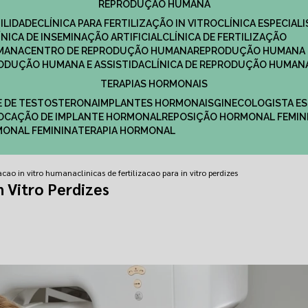
REPRODUÇÃO HUMANA
ILIDADE
CLÍNICA PARA FERTILIZAÇÃO IN VITRO
CLÍNICA ESPECI
LÍNICA DE INSEMINAÇÃO ARTIFICIAL
CLÍNICA DE FERTILIZAÇÃO
MANA
CENTRO DE REPRODUÇÃO HUMANA
REPRODUÇÃO HUMANA 
RODUÇÃO HUMANA E ASSISTIDA
CLÍNICA DE REPRODUÇÃO HUMAN
TERAPIAS HORMONAIS
E DE TESTOSTERONA
IMPLANTES HORMONAIS
GINECOLOGISTA E
OLOCAÇÃO DE IMPLANTE HORMONAL
REPOSIÇÃO HORMONAL FEMIN
RMONAL FEMININA
TERAPIA HORMONAL
izacao in vitro humana
clinicas de fertilizacao para in vitro perdizes
In Vitro Perdizes