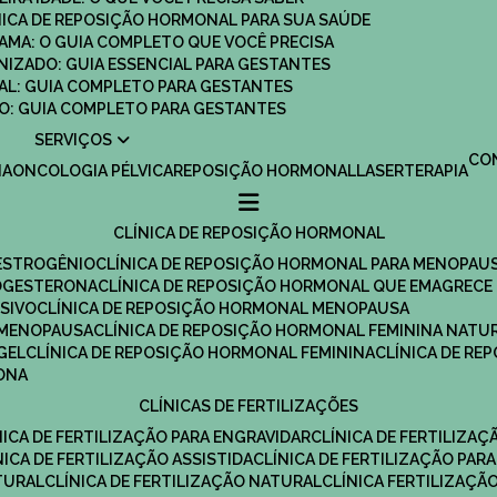
ÍNICA DE REPOSIÇÃO HORMONAL PARA SUA SAÚDE
MAMA: O GUIA COMPLETO QUE VOCÊ PRECISA
ANIZADO: GUIA ESSENCIAL PARA GESTANTES
MAL: GUIA COMPLETO PARA GESTANTES
SCO: GUIA COMPLETO PARA GESTANTES
SERVIÇOS
C
IA
ONCOLOGIA PÉLVICA
REPOSIÇÃO HORMONAL
LASERTERAPIA
CLÍNICA DE REPOSIÇÃO HORMONAL
 ESTROGÊNIO
CLÍNICA DE REPOSIÇÃO HORMONAL PARA MENOPAU
ROGESTERONA
CLÍNICA DE REPOSIÇÃO HORMONAL QUE EMAGRECE
ESIVO
CLÍNICA DE REPOSIÇÃO HORMONAL MENOPAUSA
A MENOPAUSA
CLÍNICA DE REPOSIÇÃO HORMONAL FEMININA NATU
GEL
CLÍNICA DE REPOSIÇÃO HORMONAL FEMININA
CLÍNICA DE R
RONA
CLÍNICAS DE FERTILIZAÇÕES
ÍNICA DE FERTILIZAÇÃO PARA ENGRAVIDAR
CLÍNICA DE FERTILIZA
ÍNICA DE FERTILIZAÇÃO ASSISTIDA
CLÍNICA DE FERTILIZAÇÃO PARA
TURAL
CLÍNICA DE FERTILIZAÇÃO NATURAL
CLÍNICA FERTILIZAÇÃ