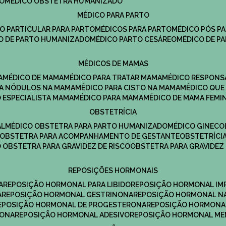
DO
MÉDICO OBSTETRA HUMANIZADO
MÉDICO PARA PARTO
CO PARTICULAR PARA PARTO
MÉDICOS PARA PARTO
MÉDICO PÓS P
CO DE PARTO HUMANIZADO
MÉDICO PARTO CESÁREO
MÉDICO DE P
MÉDICOS DE MAMAS
A
MÉDICO DE MAMA
MÉDICO PARA TRATAR MAMA
MÉDICO RESPONS
ARA NÓDULOS NA MAMA
MÉDICO PARA CISTO NA MAMA
MÉDICO QU
O ESPECIALISTA MAMA
MÉDICO PARA MAMA
MÉDICO DE MAMA FEMI
OBSTETRÍCIA
AL
MÉDICO OBSTETRA PARA PARTO HUMANIZADO
MÉDICO GINEC
OBSTETRA PARA ACOMPANHAMENTO DE GESTANTE
OBSTETRÍCI
O OBSTETRA PARA GRAVIDEZ DE RISCO
OBSTETRA PARA GRAVIDEZ
REPOSIÇÕES HORMONAIS
A
REPOSIÇÃO HORMONAL PARA LIBIDO
REPOSIÇÃO HORMONAL IM
A
REPOSIÇÃO HORMONAL GESTRINONA
REPOSIÇÃO HORMONAL N
REPOSIÇÃO HORMONAL DE PROGESTERONA
REPOSIÇÃO HORMONA
RONA
REPOSIÇÃO HORMONAL ADESIVO
REPOSIÇÃO HORMONAL M