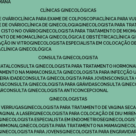
UMANA
CLÍNICAS GINECOLÓGICAS
E OVÁRIO
CLÍNICA PARA EXAME DE COLPOSCOPIA
CLÍNICA PARA V
E DE OVÁRIO
CLÍNICA DE GINECOLOGIA
GINECOLOGISTA PARA TR
 CISTO NO OVÁRIO
GINECOLOGISTA PARA TRATAMENTO DE MIOM
ENTO DE MIOMA
CLÍNICA GINECOLÓGICA E OBSTÉTRICA
CLÍNICA 
AÇÃO IN VITRO
GINECOLOGISTA ESPECIALISTA EM COLOCAÇÃO DE
A
CLÍNICA GINECOLÓGICA
CONSULTA GINECOLOGISTA
NATAL
CONSULTA GINECOLOGISTA PARA TRATAMENTO HORMONA
TAMENTO NA MAMA
CONSULTA GINECOLOGISTA PARA INFECÇÃO U
EIRA IDADE
CONSULTA GINECOLOGISTA PARA JOVENS
CONSULTA
AS
CONSULTA GINECOLOGISTA PARA GRÁVIDAS
CONSULTA GINEC
AR
CONSULTA GINECOLOGISTA ANTICONCEPCIONAL
GINECOLOGISTAS
E VERRUGAS
GINECOLOGISTA PARA TRATAMENTO DE VAGINA SECA
AGINAL A LASER
GINECOLOGISTA PARA COLOCAÇÃO DE DIU MIRE
GINECOLOGISTA ESPECIALISTA EM ENDOMETRIOSE
GINECOLOGI
HORMONAL
GINECOLOGISTA PARA TRATAMENTO NA MAMA
GINECO
GINECOLOGISTA PARA JOVENS
GINECOLOGISTA PARA ENGRAVIDA