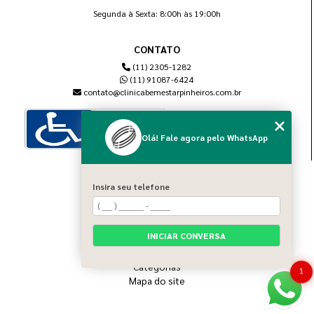
Segunda à Sexta: 8:00h às 19:00h
CONTATO
(11) 2305-1282
(11) 91087-6424
contato@clinicabemestarpinheiros.com.br
Olá! Fale agora pelo WhatsApp
MENU
Insira seu telefone
Home
Sobre nós
Blog
INICIAR CONVERSA
Serviços
Contato
Categorias
1
Mapa do site