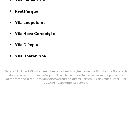
Real Parque
Vila Leopoldina
Vila Nova Conceição
Vila Olímpia
Vila Uberabinha
O conteúdo do texto "
Onde Tem Clínica de Fertilização Feminina Alto da Boa Vista
" é de
direito reservado. Sua reprodução, parcial ou total, mesmo citando nossos links, é proibida sem a
autorização do autor. Crime de violação de direito autoral – artigo 184 do Código Penal –
Lei
9610/98 - Lei de direitos autorais
.