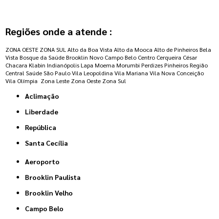
Regiões onde a atende :
ZONA OESTE
ZONA SUL
Alto da Boa Vista
Alto da Mooca
Alto de Pinheiros
Bela
Vista
Bosque da Saúde
Brooklin Novo
Campo Belo
Centro
Cerqueira César
Chacara Klabin
Indianópolis
Lapa
Moema
Morumbi
Perdizes
Pinheiros
Região
Central
Saúde
São Paulo
Vila Leopoldina
Vila Mariana
Vila Nova Conceição
Vila Olímpia
Zona Leste
Zona Oeste
Zona Sul
Aclimação
Liberdade
República
Santa Cecília
Aeroporto
Brooklin Paulista
Brooklin Velho
Campo Belo