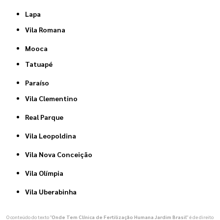
Lapa
Vila Romana
Mooca
Tatuapé
Paraíso
Vila Clementino
Real Parque
Vila Leopoldina
Vila Nova Conceição
Vila Olímpia
Vila Uberabinha
O conteúdo do texto "
Onde Tem Clínica de Fertilização Humana Jardim Brasil
" é de direito