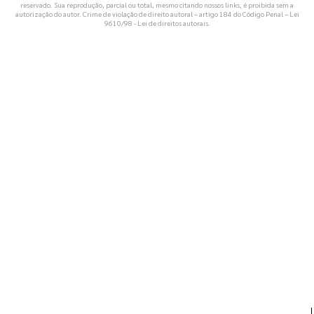
reservado. Sua reprodução, parcial ou total, mesmo citando nossos links, é proibida sem a
autorização do autor. Crime de violação de direito autoral – artigo 184 do Código Penal –
Lei
9610/98 - Lei de direitos autorais
.