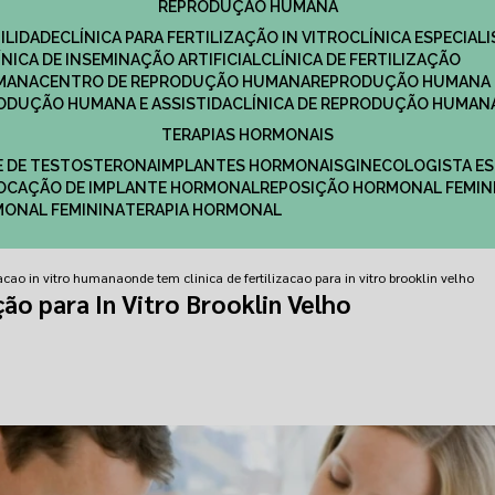
REPRODUÇÃO HUMANA
ILIDADE
CLÍNICA PARA FERTILIZAÇÃO IN VITRO
CLÍNICA ESPECI
LÍNICA DE INSEMINAÇÃO ARTIFICIAL
CLÍNICA DE FERTILIZAÇÃO
MANA
CENTRO DE REPRODUÇÃO HUMANA
REPRODUÇÃO HUMANA 
RODUÇÃO HUMANA E ASSISTIDA
CLÍNICA DE REPRODUÇÃO HUMAN
TERAPIAS HORMONAIS
E DE TESTOSTERONA
IMPLANTES HORMONAIS
GINECOLOGISTA E
OLOCAÇÃO DE IMPLANTE HORMONAL
REPOSIÇÃO HORMONAL FEMIN
RMONAL FEMININA
TERAPIA HORMONAL
izacao in vitro humana
onde tem clinica de fertilizacao para in vitro brooklin velho
ção para In Vitro Brooklin Velho