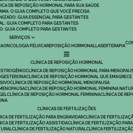
ÍNICA DE REPOSIÇÃO HORMONAL PARA SUA SAÚDE
MAMA: O GUIA COMPLETO QUE VOCÊ PRECISA
ANIZADO: GUIA ESSENCIAL PARA GESTANTES
MAL: GUIA COMPLETO PARA GESTANTES
SCO: GUIA COMPLETO PARA GESTANTES
SERVIÇOS
C
IA
ONCOLOGIA PÉLVICA
REPOSIÇÃO HORMONAL
LASERTERAPIA
CLÍNICA DE REPOSIÇÃO HORMONAL
 ESTROGÊNIO
CLÍNICA DE REPOSIÇÃO HORMONAL PARA MENOPAU
ROGESTERONA
CLÍNICA DE REPOSIÇÃO HORMONAL QUE EMAGRECE
ESIVO
CLÍNICA DE REPOSIÇÃO HORMONAL MENOPAUSA
A MENOPAUSA
CLÍNICA DE REPOSIÇÃO HORMONAL FEMININA NATU
GEL
CLÍNICA DE REPOSIÇÃO HORMONAL FEMININA
CLÍNICA DE R
RONA
CLÍNICAS DE FERTILIZAÇÕES
ÍNICA DE FERTILIZAÇÃO PARA ENGRAVIDAR
CLÍNICA DE FERTILIZA
ÍNICA DE FERTILIZAÇÃO ASSISTIDA
CLÍNICA DE FERTILIZAÇÃO PARA
TURAL
CLÍNICA DE FERTILIZAÇÃO NATURAL
CLÍNICA FERTILIZAÇÃ