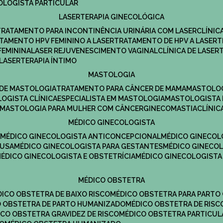
COLOGISTA PARTICULAR
LASERTERAPIA GINECOLÓGICA
TRATAMENTO PARA INCONTINÊNCIA URINÁRIA COM LASER
CLÍNI
ATAMENTO HPV FEMININO A LASER
TRATAMENTO DE HPV A LASER
FEMININA
LASER REJUVENESCIMENTO VAGINAL
CLÍNICA DE LASER
LASERTERAPIA ÍNTIMO
MASTOLOGIA
A DE MASTOLOGIA
TRATAMENTO PARA CÂNCER DE MAMA
MASTOLO
LOGISTA CLÍNICA
ESPECIALISTA EM MASTOLOGIA
MASTOLOGISTA
MASTOLOGIA PARA MULHER COM CÂNCER
GINECOMASTIA
CLÍNI
MÉDICO GINECOLOGISTA
A
MÉDICO GINECOLOGISTA ANTICONCEPCIONAL
MÉDICO GINECOL
AUSA
MÉDICO GINECOLOGISTA PARA GESTANTES
MÉDICO GINECO
MÉDICO GINECOLOGISTA E OBSTETRÍCIA
MÉDICO GINECOLOGISTA
MÉDICO OBSTETRA
ÉDICO OBSTETRA DE BAIXO RISCO
MÉDICO OBSTETRA PARA PARTO
CO OBSTETRA DE PARTO HUMANIZADO
MÉDICO OBSTETRA DE RISC
DICO OBSTETRA GRAVIDEZ DE RISCO
MÉDICO OBSTETRA PARTICUL