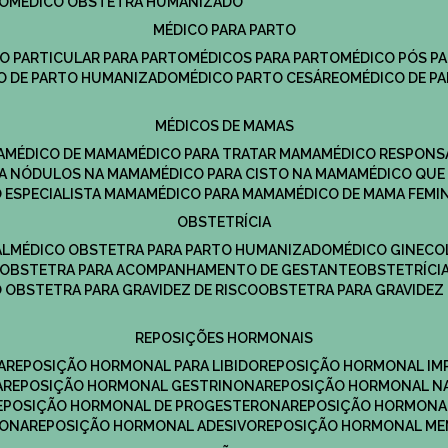
DO
MÉDICO OBSTETRA HUMANIZADO
MÉDICO PARA PARTO
CO PARTICULAR PARA PARTO
MÉDICOS PARA PARTO
MÉDICO PÓS P
CO DE PARTO HUMANIZADO
MÉDICO PARTO CESÁREO
MÉDICO DE P
MÉDICOS DE MAMAS
A
MÉDICO DE MAMA
MÉDICO PARA TRATAR MAMA
MÉDICO RESPONS
ARA NÓDULOS NA MAMA
MÉDICO PARA CISTO NA MAMA
MÉDICO QU
O ESPECIALISTA MAMA
MÉDICO PARA MAMA
MÉDICO DE MAMA FEMI
OBSTETRÍCIA
AL
MÉDICO OBSTETRA PARA PARTO HUMANIZADO
MÉDICO GINEC
OBSTETRA PARA ACOMPANHAMENTO DE GESTANTE
OBSTETRÍCI
O OBSTETRA PARA GRAVIDEZ DE RISCO
OBSTETRA PARA GRAVIDEZ
REPOSIÇÕES HORMONAIS
A
REPOSIÇÃO HORMONAL PARA LIBIDO
REPOSIÇÃO HORMONAL IM
A
REPOSIÇÃO HORMONAL GESTRINONA
REPOSIÇÃO HORMONAL N
REPOSIÇÃO HORMONAL DE PROGESTERONA
REPOSIÇÃO HORMONA
RONA
REPOSIÇÃO HORMONAL ADESIVO
REPOSIÇÃO HORMONAL M