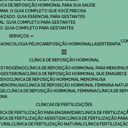
ÍNICA DE REPOSIÇÃO HORMONAL PARA SUA SAÚDE
MAMA: O GUIA COMPLETO QUE VOCÊ PRECISA
ANIZADO: GUIA ESSENCIAL PARA GESTANTES
MAL: GUIA COMPLETO PARA GESTANTES
SCO: GUIA COMPLETO PARA GESTANTES
SERVIÇOS
C
IA
ONCOLOGIA PÉLVICA
REPOSIÇÃO HORMONAL
LASERTERAPIA
CLÍNICA DE REPOSIÇÃO HORMONAL
 ESTROGÊNIO
CLÍNICA DE REPOSIÇÃO HORMONAL PARA MENOPAU
ROGESTERONA
CLÍNICA DE REPOSIÇÃO HORMONAL QUE EMAGRECE
ESIVO
CLÍNICA DE REPOSIÇÃO HORMONAL MENOPAUSA
A MENOPAUSA
CLÍNICA DE REPOSIÇÃO HORMONAL FEMININA NATU
GEL
CLÍNICA DE REPOSIÇÃO HORMONAL FEMININA
CLÍNICA DE R
RONA
CLÍNICAS DE FERTILIZAÇÕES
ÍNICA DE FERTILIZAÇÃO PARA ENGRAVIDAR
CLÍNICA DE FERTILIZA
ÍNICA DE FERTILIZAÇÃO ASSISTIDA
CLÍNICA DE FERTILIZAÇÃO PARA
TURAL
CLÍNICA DE FERTILIZAÇÃO NATURAL
CLÍNICA FERTILIZAÇÃ