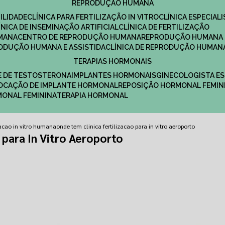
REPRODUÇÃO HUMANA
ILIDADE
CLÍNICA PARA FERTILIZAÇÃO IN VITRO
CLÍNICA ESPECI
LÍNICA DE INSEMINAÇÃO ARTIFICIAL
CLÍNICA DE FERTILIZAÇÃO
MANA
CENTRO DE REPRODUÇÃO HUMANA
REPRODUÇÃO HUMANA 
RODUÇÃO HUMANA E ASSISTIDA
CLÍNICA DE REPRODUÇÃO HUMAN
TERAPIAS HORMONAIS
E DE TESTOSTERONA
IMPLANTES HORMONAIS
GINECOLOGISTA E
OLOCAÇÃO DE IMPLANTE HORMONAL
REPOSIÇÃO HORMONAL FEMIN
RMONAL FEMININA
TERAPIA HORMONAL
izacao in vitro humana
onde tem clinica fertilizacao para in vitro aeroporto
 para In Vitro Aeroporto