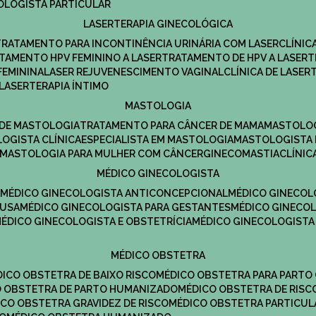
COLOGISTA PARTICULAR
LASERTERAPIA GINECOLÓGICA
TRATAMENTO PARA INCONTINÊNCIA URINÁRIA COM LASER
CLÍNI
ATAMENTO HPV FEMININO A LASER
TRATAMENTO DE HPV A LASER
FEMININA
LASER REJUVENESCIMENTO VAGINAL
CLÍNICA DE LASER
LASERTERAPIA ÍNTIMO
MASTOLOGIA
A DE MASTOLOGIA
TRATAMENTO PARA CÂNCER DE MAMA
MASTOLO
LOGISTA CLÍNICA
ESPECIALISTA EM MASTOLOGIA
MASTOLOGISTA
MASTOLOGIA PARA MULHER COM CÂNCER
GINECOMASTIA
CLÍNI
MÉDICO GINECOLOGISTA
A
MÉDICO GINECOLOGISTA ANTICONCEPCIONAL
MÉDICO GINECOL
AUSA
MÉDICO GINECOLOGISTA PARA GESTANTES
MÉDICO GINECO
MÉDICO GINECOLOGISTA E OBSTETRÍCIA
MÉDICO GINECOLOGISTA
MÉDICO OBSTETRA
ÉDICO OBSTETRA DE BAIXO RISCO
MÉDICO OBSTETRA PARA PARTO
CO OBSTETRA DE PARTO HUMANIZADO
MÉDICO OBSTETRA DE RISC
DICO OBSTETRA GRAVIDEZ DE RISCO
MÉDICO OBSTETRA PARTICUL