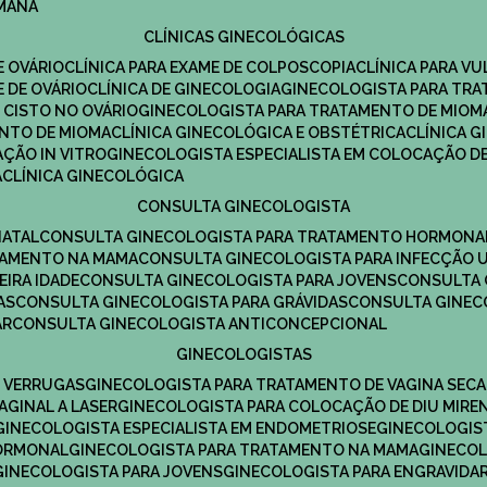
UMANA
CLÍNICAS GINECOLÓGICAS
E OVÁRIO
CLÍNICA PARA EXAME DE COLPOSCOPIA
CLÍNICA PARA V
E DE OVÁRIO
CLÍNICA DE GINECOLOGIA
GINECOLOGISTA PARA TR
 CISTO NO OVÁRIO
GINECOLOGISTA PARA TRATAMENTO DE MIOM
ENTO DE MIOMA
CLÍNICA GINECOLÓGICA E OBSTÉTRICA
CLÍNICA 
AÇÃO IN VITRO
GINECOLOGISTA ESPECIALISTA EM COLOCAÇÃO DE
A
CLÍNICA GINECOLÓGICA
CONSULTA GINECOLOGISTA
NATAL
CONSULTA GINECOLOGISTA PARA TRATAMENTO HORMONA
TAMENTO NA MAMA
CONSULTA GINECOLOGISTA PARA INFECÇÃO U
EIRA IDADE
CONSULTA GINECOLOGISTA PARA JOVENS
CONSULTA
AS
CONSULTA GINECOLOGISTA PARA GRÁVIDAS
CONSULTA GINEC
AR
CONSULTA GINECOLOGISTA ANTICONCEPCIONAL
GINECOLOGISTAS
E VERRUGAS
GINECOLOGISTA PARA TRATAMENTO DE VAGINA SECA
AGINAL A LASER
GINECOLOGISTA PARA COLOCAÇÃO DE DIU MIRE
GINECOLOGISTA ESPECIALISTA EM ENDOMETRIOSE
GINECOLOGI
HORMONAL
GINECOLOGISTA PARA TRATAMENTO NA MAMA
GINECO
GINECOLOGISTA PARA JOVENS
GINECOLOGISTA PARA ENGRAVIDA