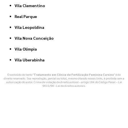
Vila Clementino
Real Parque
Vila Leopoldina
Vila Nova Conceição
Vila Olímpia
Vila Uberabinha
O conteúdo do texto "
Tratamento em Clínica de Fertilização Feminina Cursino
" é de
direito reservado. Sua reprodução, parcial ou total, mesmo citando nossos links, é proibida sem a
autorização do autor. Crime de violação de direito autoral – artigo 184 do Código Penal –
Lei
9610/98 - Lei de direitos autorais
.