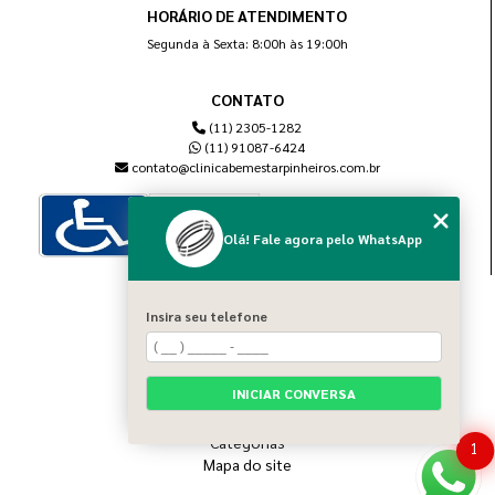
HORÁRIO DE ATENDIMENTO
Segunda à Sexta: 8:00h às 19:00h
CONTATO
(11) 2305-1282
(11) 91087-6424
contato@clinicabemestarpinheiros.com.br
Olá! Fale agora pelo WhatsApp
MENU
Insira seu telefone
Home
Sobre nós
Blog
INICIAR CONVERSA
Serviços
Contato
Categorias
1
Mapa do site