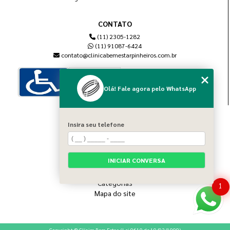
CONTATO
(11) 2305-1282
(11) 91087-6424
contato@clinicabemestarpinheiros.com.br
Olá! Fale agora pelo WhatsApp
MENU
Insira seu telefone
Home
Sobre nós
Blog
INICIAR CONVERSA
Serviços
Contato
Categorias
1
Mapa do site
Copyright © Clínica Bem Estar. (Lei 9610 de 19/02/1998)