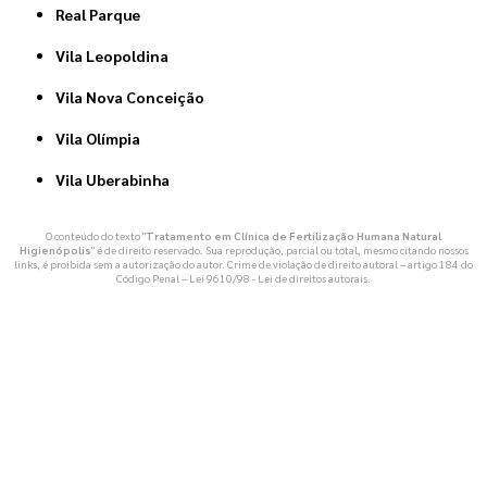
Real Parque
Vila Leopoldina
Vila Nova Conceição
Vila Olímpia
Vila Uberabinha
O conteúdo do texto "
Tratamento em Clínica de Fertilização Humana Natural
Higienópolis
" é de direito reservado. Sua reprodução, parcial ou total, mesmo citando nossos
links, é proibida sem a autorização do autor. Crime de violação de direito autoral – artigo 184 do
Código Penal –
Lei 9610/98 - Lei de direitos autorais
.