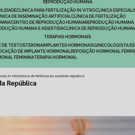
REPRODUÇÃO HUMANA
ILIDADE
CLÍNICA PARA FERTILIZAÇÃO IN VITRO
CLÍNICA ESPECI
LÍNICA DE INSEMINAÇÃO ARTIFICIAL
CLÍNICA DE FERTILIZAÇÃO
MANA
CENTRO DE REPRODUÇÃO HUMANA
REPRODUÇÃO HUMANA 
RODUÇÃO HUMANA E ASSISTIDA
CLÍNICA DE REPRODUÇÃO HUMAN
TERAPIAS HORMONAIS
E DE TESTOSTERONA
IMPLANTES HORMONAIS
GINECOLOGISTA E
OLOCAÇÃO DE IMPLANTE HORMONAL
REPOSIÇÃO HORMONAL FEMIN
RMONAL FEMININA
TERAPIA HORMONAL
acao in vitro
clinica de fertilizacao assistida republica
ida República