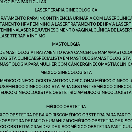
COLOGISTA PARTICULAR
LASERTERAPIA GINECOLÓGICA
TRATAMENTO PARA INCONTINÊNCIA URINÁRIA COM LASER
CLÍNI
ATAMENTO HPV FEMININO A LASER
TRATAMENTO DE HPV A LASER
FEMININA
LASER REJUVENESCIMENTO VAGINAL
CLÍNICA DE LASER
LASERTERAPIA ÍNTIMO
MASTOLOGIA
A DE MASTOLOGIA
TRATAMENTO PARA CÂNCER DE MAMA
MASTOLO
LOGISTA CLÍNICA
ESPECIALISTA EM MASTOLOGIA
MASTOLOGISTA
MASTOLOGIA PARA MULHER COM CÂNCER
GINECOMASTIA
CLÍNI
MÉDICO GINECOLOGISTA
A
MÉDICO GINECOLOGISTA ANTICONCEPCIONAL
MÉDICO GINECOL
AUSA
MÉDICO GINECOLOGISTA PARA GESTANTES
MÉDICO GINECO
MÉDICO GINECOLOGISTA E OBSTETRÍCIA
MÉDICO GINECOLOGISTA
MÉDICO OBSTETRA
ÉDICO OBSTETRA DE BAIXO RISCO
MÉDICO OBSTETRA PARA PARTO
CO OBSTETRA DE PARTO HUMANIZADO
MÉDICO OBSTETRA DE RISC
DICO OBSTETRA GRAVIDEZ DE RISCO
MÉDICO OBSTETRA PARTICUL