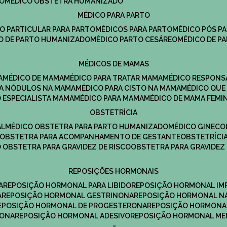
DO
MÉDICO OBSTETRA HUMANIZADO
MÉDICO PARA PARTO
CO PARTICULAR PARA PARTO
MÉDICOS PARA PARTO
MÉDICO PÓS P
CO DE PARTO HUMANIZADO
MÉDICO PARTO CESÁREO
MÉDICO DE P
MÉDICOS DE MAMAS
A
MÉDICO DE MAMA
MÉDICO PARA TRATAR MAMA
MÉDICO RESPONS
ARA NÓDULOS NA MAMA
MÉDICO PARA CISTO NA MAMA
MÉDICO QU
O ESPECIALISTA MAMA
MÉDICO PARA MAMA
MÉDICO DE MAMA FEMI
OBSTETRÍCIA
AL
MÉDICO OBSTETRA PARA PARTO HUMANIZADO
MÉDICO GINEC
OBSTETRA PARA ACOMPANHAMENTO DE GESTANTE
OBSTETRÍCI
O OBSTETRA PARA GRAVIDEZ DE RISCO
OBSTETRA PARA GRAVIDEZ
REPOSIÇÕES HORMONAIS
A
REPOSIÇÃO HORMONAL PARA LIBIDO
REPOSIÇÃO HORMONAL IM
A
REPOSIÇÃO HORMONAL GESTRINONA
REPOSIÇÃO HORMONAL N
REPOSIÇÃO HORMONAL DE PROGESTERONA
REPOSIÇÃO HORMONA
RONA
REPOSIÇÃO HORMONAL ADESIVO
REPOSIÇÃO HORMONAL M