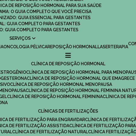
ÍNICA DE REPOSIÇÃO HORMONAL PARA SUA SAÚDE
MAMA: O GUIA COMPLETO QUE VOCÊ PRECISA
ANIZADO: GUIA ESSENCIAL PARA GESTANTES
MAL: GUIA COMPLETO PARA GESTANTES
SCO: GUIA COMPLETO PARA GESTANTES
SERVIÇOS
C
IA
ONCOLOGIA PÉLVICA
REPOSIÇÃO HORMONAL
LASERTERAPIA
CLÍNICA DE REPOSIÇÃO HORMONAL
 ESTROGÊNIO
CLÍNICA DE REPOSIÇÃO HORMONAL PARA MENOPAU
ROGESTERONA
CLÍNICA DE REPOSIÇÃO HORMONAL QUE EMAGRECE
ESIVO
CLÍNICA DE REPOSIÇÃO HORMONAL MENOPAUSA
A MENOPAUSA
CLÍNICA DE REPOSIÇÃO HORMONAL FEMININA NATU
GEL
CLÍNICA DE REPOSIÇÃO HORMONAL FEMININA
CLÍNICA DE R
RONA
CLÍNICAS DE FERTILIZAÇÕES
ÍNICA DE FERTILIZAÇÃO PARA ENGRAVIDAR
CLÍNICA DE FERTILIZA
ÍNICA DE FERTILIZAÇÃO ASSISTIDA
CLÍNICA DE FERTILIZAÇÃO PARA
TURAL
CLÍNICA DE FERTILIZAÇÃO NATURAL
CLÍNICA FERTILIZAÇÃ