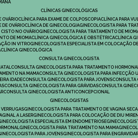
UMANA
CLÍNICAS GINECOLÓGICAS
E OVÁRIO
CLÍNICA PARA EXAME DE COLPOSCOPIA
CLÍNICA PARA V
E DE OVÁRIO
CLÍNICA DE GINECOLOGIA
GINECOLOGISTA PARA TR
 CISTO NO OVÁRIO
GINECOLOGISTA PARA TRATAMENTO DE MIOM
ENTO DE MIOMA
CLÍNICA GINECOLÓGICA E OBSTÉTRICA
CLÍNICA 
AÇÃO IN VITRO
GINECOLOGISTA ESPECIALISTA EM COLOCAÇÃO DE
A
CLÍNICA GINECOLÓGICA
CONSULTA GINECOLOGISTA
NATAL
CONSULTA GINECOLOGISTA PARA TRATAMENTO HORMONA
TAMENTO NA MAMA
CONSULTA GINECOLOGISTA PARA INFECÇÃO U
EIRA IDADE
CONSULTA GINECOLOGISTA PARA JOVENS
CONSULTA
AS
CONSULTA GINECOLOGISTA PARA GRÁVIDAS
CONSULTA GINEC
AR
CONSULTA GINECOLOGISTA ANTICONCEPCIONAL
GINECOLOGISTAS
E VERRUGAS
GINECOLOGISTA PARA TRATAMENTO DE VAGINA SECA
AGINAL A LASER
GINECOLOGISTA PARA COLOCAÇÃO DE DIU MIRE
GINECOLOGISTA ESPECIALISTA EM ENDOMETRIOSE
GINECOLOGI
HORMONAL
GINECOLOGISTA PARA TRATAMENTO NA MAMA
GINECO
GINECOLOGISTA PARA JOVENS
GINECOLOGISTA PARA ENGRAVIDA